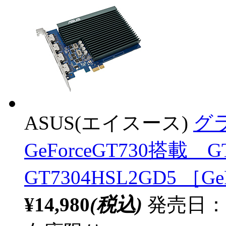
ASUS(エイスース)
グラ
GeForceGT730搭載 GT
GT7304HSL2GD5 ［G
¥14,980
(税込)
発売日：20