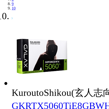
9
10
KuroutoShikou(玄人志
GKRTX5060TiE8GBW