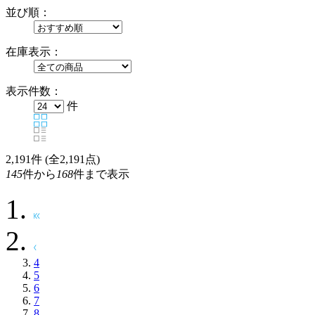
並び順：
在庫表示：
表示件数：
件
2,191
件 (全2,191点)
145
件から
168
件まで表示
4
5
6
7
8