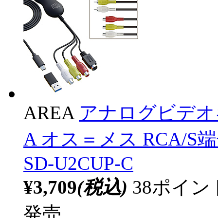
AREA
アナログビデオキャ
A オス＝メス RCA/S端子
SD-U2CUP-C
¥3,709
(税込)
38ポイ
発売