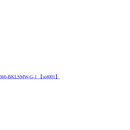
60-BKLSMW-G-1 【sof001】