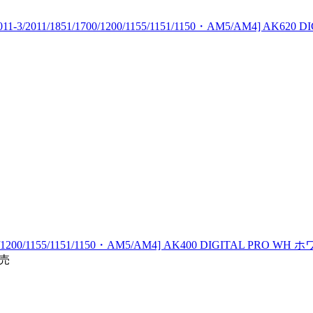
/2011/1851/1700/1200/1155/1151/1150・AM5/AM4] AK62
00/1155/1151/1150・AM5/AM4] AK400 DIGITAL PRO WH
発売