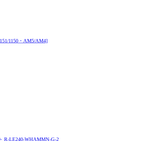
51/1150・AM5/AM4]
ト R-LE240-WHAMMN-G-2