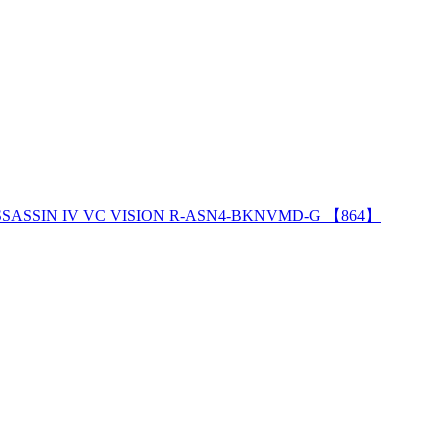
SSASSIN IV VC VISION R-ASN4-BKNVMD-G 【864】