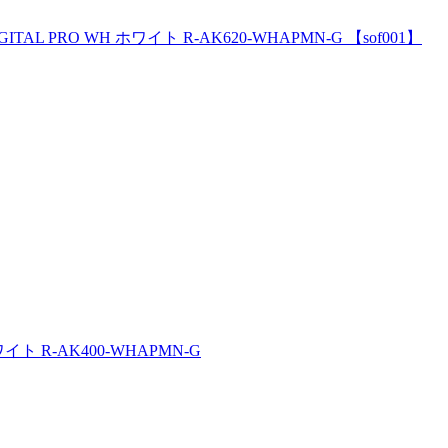
0 DIGITAL PRO WH ホワイト R-AK620-WHAPMN-G 【sof001】
 ホワイト R-AK400-WHAPMN-G