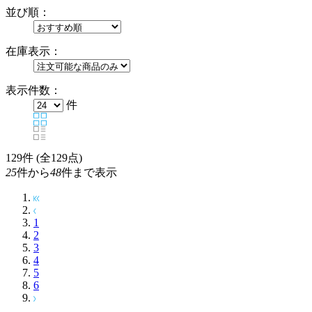
並び順：
在庫表示：
表示件数：
件
129
件 (全129点)
25
件から
48
件まで表示
1
2
3
4
5
6