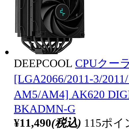
DEEPCOOL
CPUクーラ
[LGA2066/2011-3/2011
AM5/AM4] AK620 DI
BKADMN-G
¥11,490
(税込)
115ポ