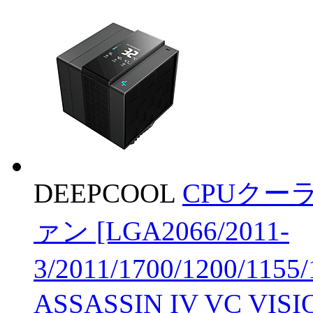
DEEPCOOL
CPUクーラ
ァン [LGA2066/2011-
3/2011/1700/1200/115
ASSASSIN IV VC VIS