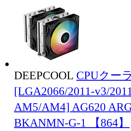
DEEPCOOL
CPUクーラ
[LGA2066/2011-v3/201
AM5/AM4] AG620 A
BKANMN-G-1 【864】