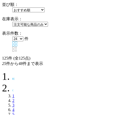
並び順：
在庫表示：
表示件数：
件
125
件 (全125点)
25
件から
48
件まで表示
1
2
3
4
5