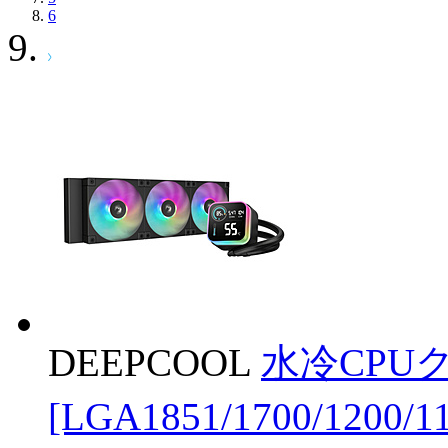
6
DEEPCOOL
水冷CPUク
[LGA1851/1700/1200/