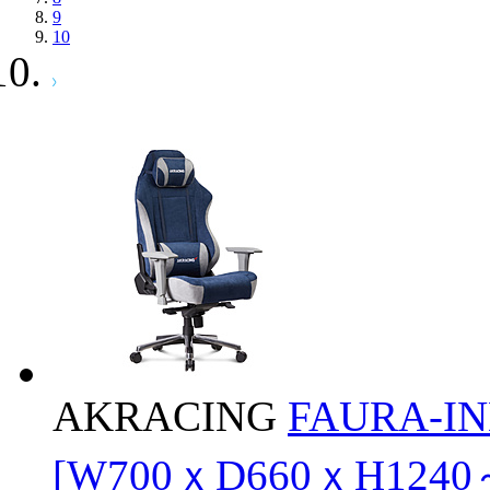
9
10
AKRACING
FAURA-
[W700ｘD660ｘH1240