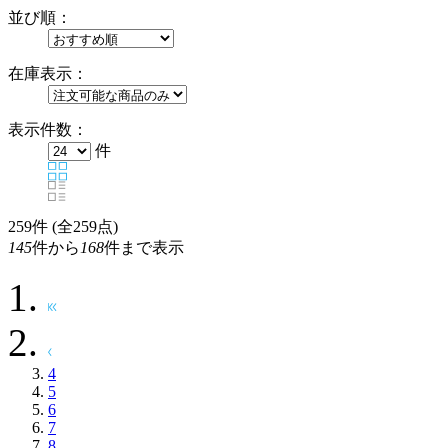
並び順：
在庫表示：
表示件数：
件
259
件 (全259点)
145
件から
168
件まで表示
4
5
6
7
8