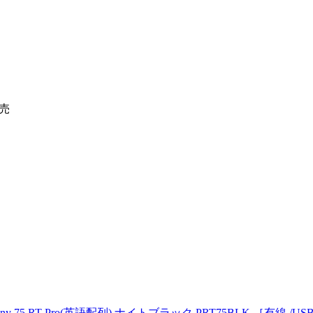
発売
 RT Pro(英語配列) ナイトブラック PRT75BLK ［有線 /USB］