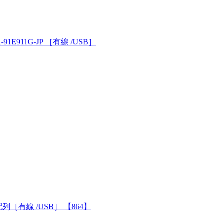
911G-JP ［有線 /USB］
語配列［有線 /USB］ 【864】