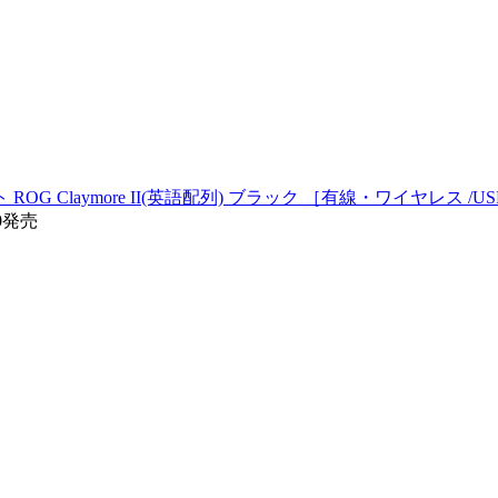
 Claymore II(英語配列) ブラック ［有線・ワイヤレス /U
30発売