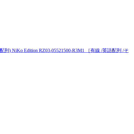
iKo Edition RZ03-05521500-R3M1 ［有線 /英語配列 /そ