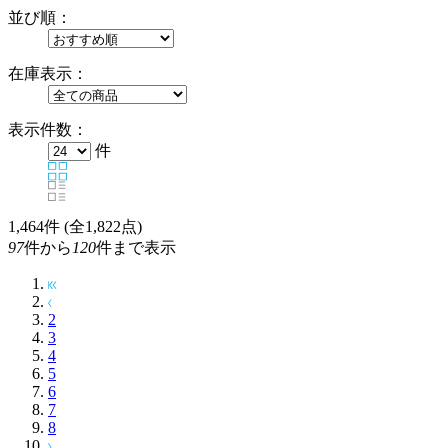
並び順：
在庫表示：
表示件数：
件
1,464
件 (全1,822点)
97
件から
120
件まで表示
2
3
4
5
6
7
8