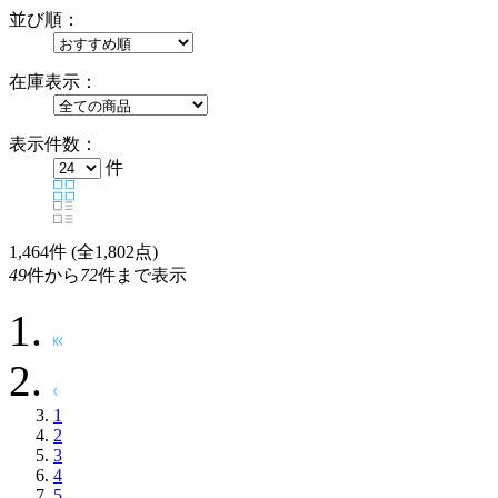
並び順：
在庫表示：
表示件数：
件
1,464
件 (全1,802点)
49
件から
72
件まで表示
1
2
3
4
5