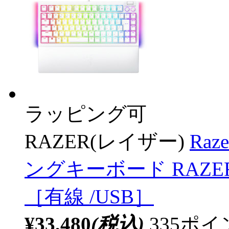
ラッピング可
RAZER(レイザー)
Raz
ングキーボード RAZER WH
［有線 /USB］
¥33,480
(税込)
335ポ