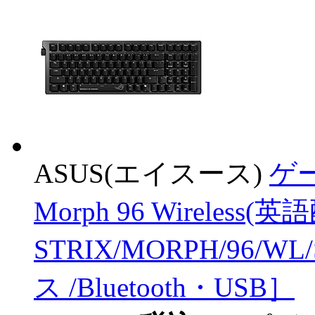
ASUS(エイスース)
ゲー
Morph 96 Wireless
STRIX/MORPH/96/
ス /Bluetooth・USB］