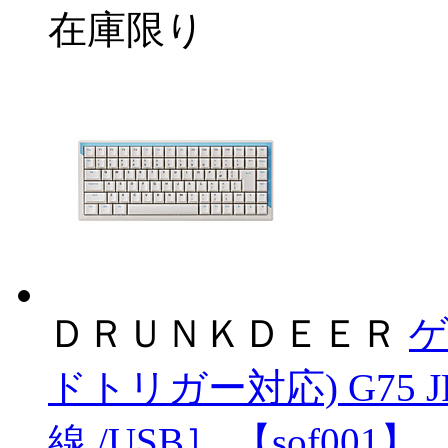
在庫限り
ＤＲＵＮＫＤＥＥＲ
ゲ
ドトリガー対応) G75 JP
線 /USB］ 【sof001】