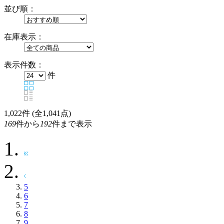
並び順：
在庫表示：
表示件数：
件
1,022
件 (全1,041点)
169
件から
192
件まで表示
5
6
7
8
9