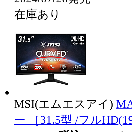
在庫あり
MSI(エムエスアイ)
M
ー ［31.5型 /フルHD(1