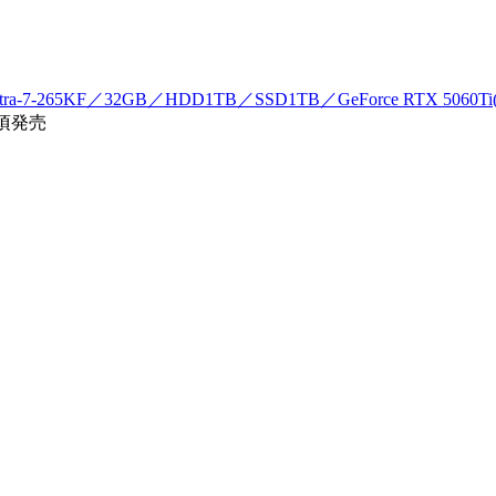
ra-7-265KF／32GB／HDD1TB／SSD1TB／GeForce RTX 5060Ti(
年頃発売