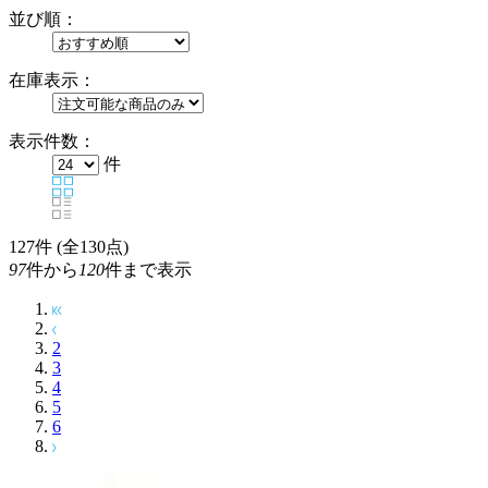
並び順：
在庫表示：
表示件数：
件
127
件 (全130点)
97
件から
120
件まで表示
2
3
4
5
6