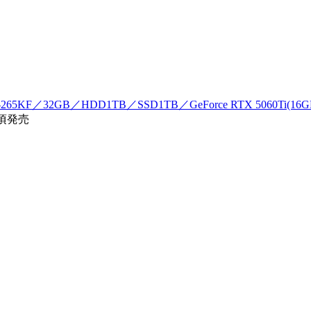
265KF／32GB／HDD1TB／SSD1TB／GeForce RTX 5060Ti(16GB
年頃発売