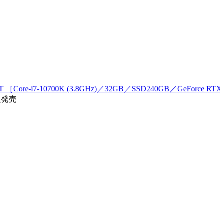
Core-i7-10700K (3.8GHz)／32GB／SSD240GB／GeForce RTX
頃発売