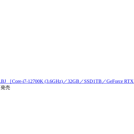
 ［Core-i7-12700K (3.6GHz)／32GB／SSD1TB／GeForce RTX 
頃発売