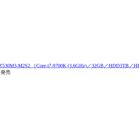
0M3-M2S2 ［Core-i7-9700K (3.6GHz)／32GB／HDD3TB／HDD
頃発売