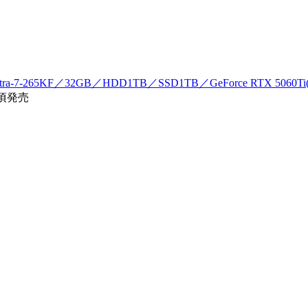
ra-7-265KF／32GB／HDD1TB／SSD1TB／GeForce RTX 5060Ti(
年頃発売