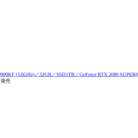
9900KF (3.6GHz)／32GB／SSD1TB／GeForce RTX 2080 SUPE
頃発売