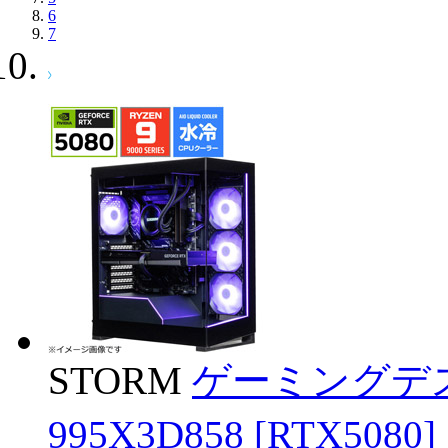
6
7
STORM
ゲーミングデス
995X3D858 [RTX5