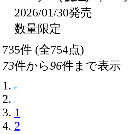
2026/01/30発売
数量限定
735
件 (全754点)
73
件から
96
件まで表示
1
2