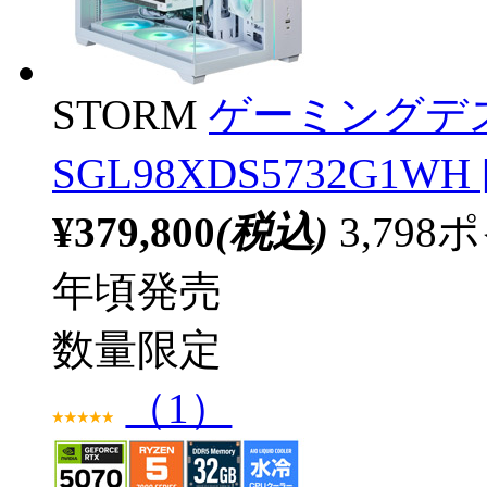
STORM
ゲーミングデ
SGL98XDS5732G1WH [
¥379,800
(税込)
3,79
年頃発売
数量限定
（1）