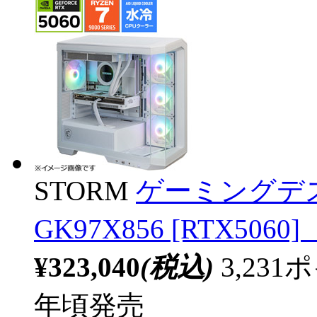
STORM
ゲーミングデ
GK97X856 [RTX50
¥323,040
(税込)
3,23
年頃発売