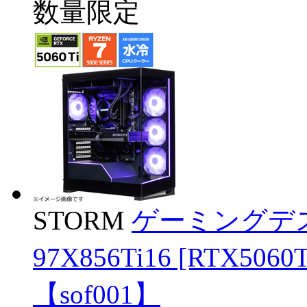
数量限定
STORM
ゲーミングデス
97X856Ti16 [RTX5
【sof001】