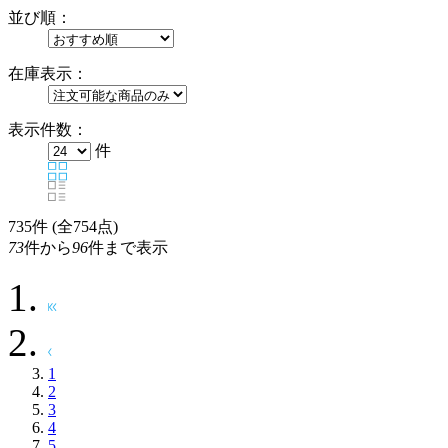
並び順：
在庫表示：
表示件数：
件
735
件 (全754点)
73
件から
96
件まで表示
1
2
3
4
5