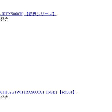
RTX5060Ti] 【影界シリーズ】
頃発売
G1WH [RX9060XT 16GB] 【sof001】
頃発売