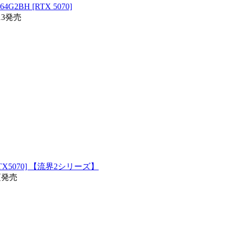
BH [RTX 5070]
13発売
X5070] 【流界2シリーズ】
頃発売