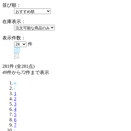
並び順：
在庫表示：
表示件数：
件
281
件 (全281点)
49
件から
72
件まで表示
1
2
3
4
5
6
7