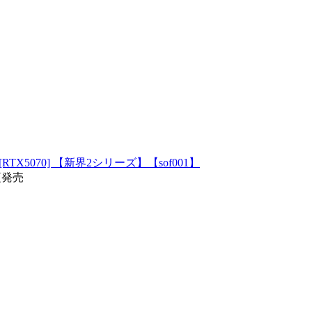
TX5070] 【新界2シリーズ】【sof001】
頃発売