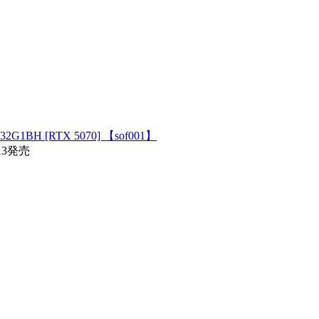
H [RTX 5070] 【sof001】
13発売