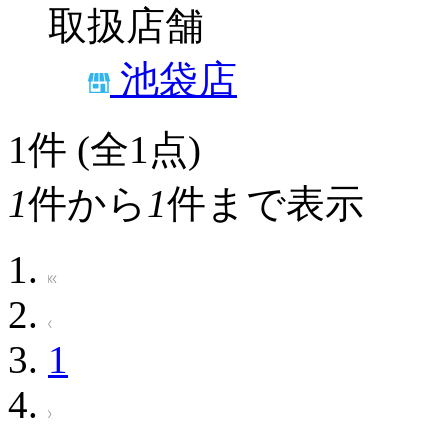
取扱店舗
池袋店
1
件 (全1点)
1
件から
1
件まで表示
1