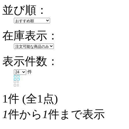
並び順：
在庫表示：
表示件数：
件
1
件 (全1点)
1
件から
1
件まで表示