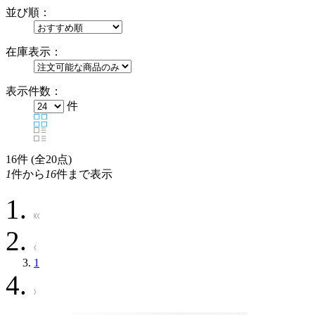
並び順：
在庫表示：
表示件数：
件
16
件 (全20点)
1
件から
16
件まで表示
1