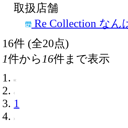
取扱店舗
Re Collection な
16
件 (全20点)
1
件から
16
件まで表示
1