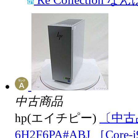
中古商品
hp(エイチピー)
〔中古品〕
6H2F6PA#ABJ ［Core-