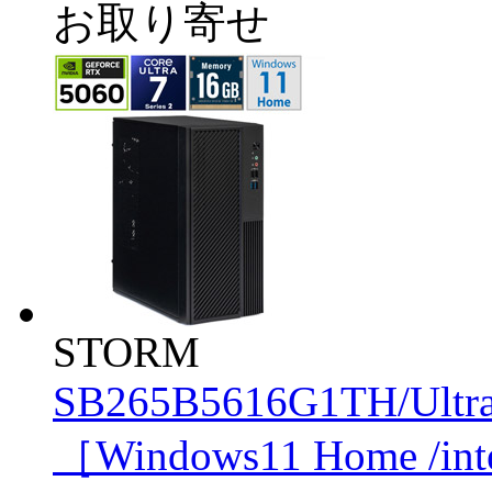
お取り寄せ
STORM
SB265B5616G1TH/Ultr
［Windows11 Home /in