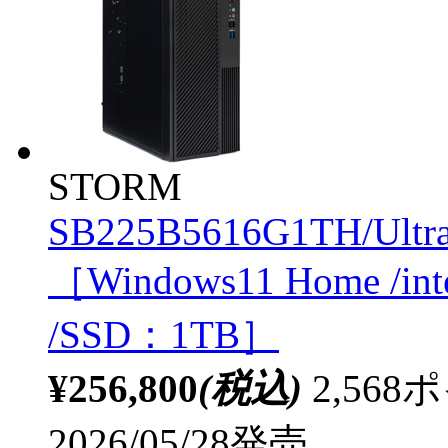
STORM
SB225B5616G1TH/Ultr
［Windows11 Home /in
/SSD：1TB］
¥256,800
(税込)
2,56
2026/05/28発売