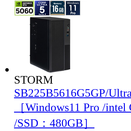
STORM
SB225B5616G5GP/Ultr
［Windows11 Pro /inte
/SSD：480GB］