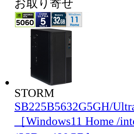
お取り寄せ
STORM
SB225B5632G5GH/Ultr
［Windows11 Home /in