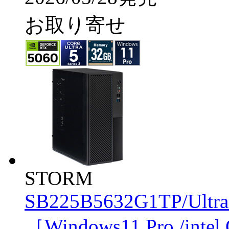
お取り寄せ
STORM
SB225B5632G1TP/Ultr
［Windows11 Pro /inte