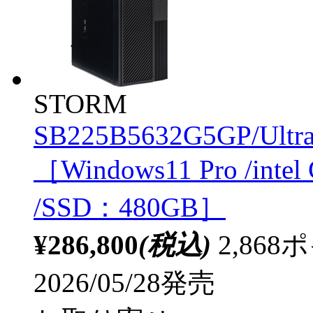
STORM
SB225B5632G5GP/Ultr
［Windows11 Pro /inte
/SSD：480GB］
¥286,800
(税込)
2,86
2026/05/28発売