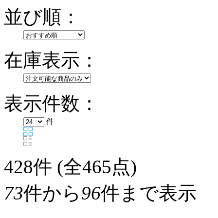
並び順：
在庫表示：
表示件数：
件
428
件 (全465点)
73
件から
96
件まで表示