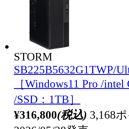
STORM
SB225B5632G1TWP/Ult
［Windows11 Pro /inte
/SSD：1TB］
¥316,800
(税込)
3,16