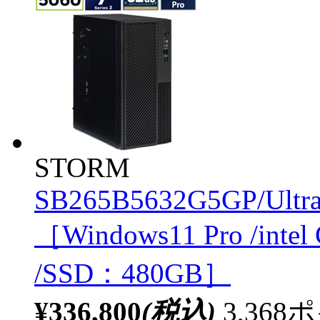
STORM
SB265B5632G5GP/Ultr
［Windows11 Pro /inte
/SSD：480GB］
¥336,800
(税込)
3,36