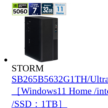
STORM
SB265B5632G1TH/Ultr
［Windows11 Home /in
/SSD：1TB］