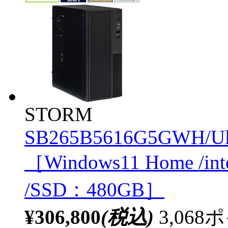
STORM
SB265B5616G5GWH/Ul
［Windows11 Home /in
/SSD：480GB］
¥306,800
(税込)
3,06