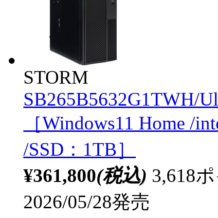
STORM
SB265B5632G1TWH/Ul
［Windows11 Home /in
/SSD：1TB］
¥361,800
(税込)
3,61
2026/05/28発売