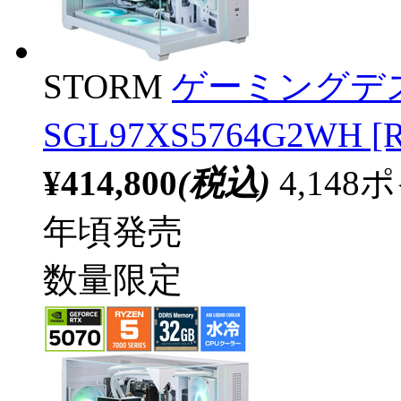
STORM
ゲーミングデ
SGL97XS5764G2WH [R
¥414,800
(税込)
4,14
年頃発売
数量限定