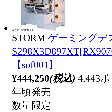
STORM
ゲーミングデ
S298X3D897XT[RX
【sof001】
¥444,250
(税込)
4,44
年頃発売
数量限定