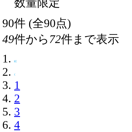
数量限定
90
件 (全90点)
49
件から
72
件まで表示
1
2
3
4