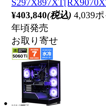
S297X897XT[RX90
¥403,840
(税込)
4,03
年頃発売
お取り寄せ