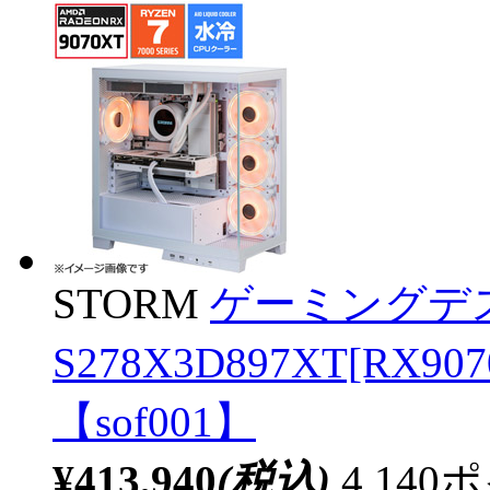
STORM
ゲーミングデ
S278X3D897XT[RX
【sof001】
¥413,940
(税込)
4,14