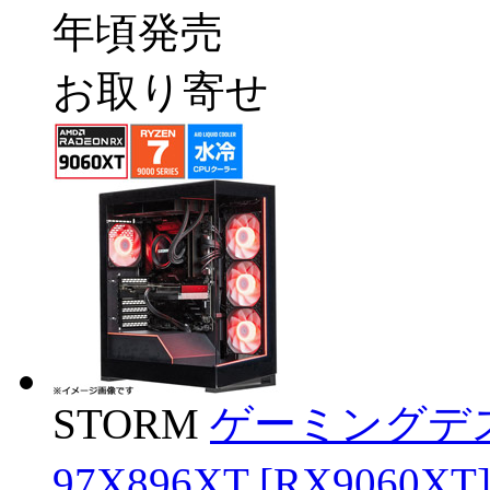
年頃発売
お取り寄せ
STORM
ゲーミングデス
97X896XT [RX906