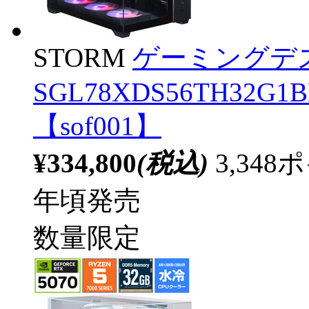
STORM
ゲーミングデ
SGL78XDS56TH32G1BH 
【sof001】
¥334,800
(税込)
3,34
年頃発売
数量限定