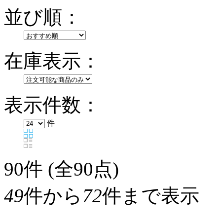
並び順：
在庫表示：
表示件数：
件
90
件 (全90点)
49
件から
72
件まで表示