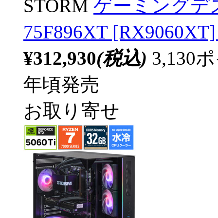
STORM
ゲーミングデス
75F896XT [RX906
¥312,930
(税込)
3,13
年頃発売
お取り寄せ