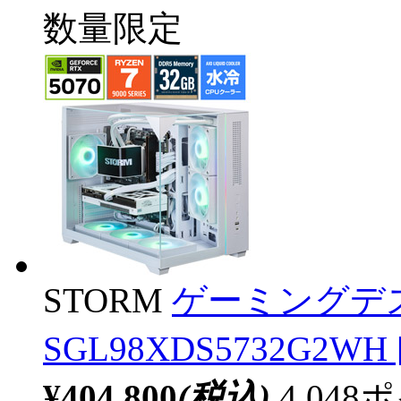
数量限定
STORM
ゲーミングデ
SGL98XDS5732G2WH [
¥404,800
(税込)
4,04