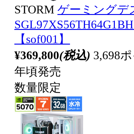
STORM
ゲーミングデ
SGL97XS56TH64G1BH [
【sof001】
¥369,800
(税込)
3,69
年頃発売
数量限定