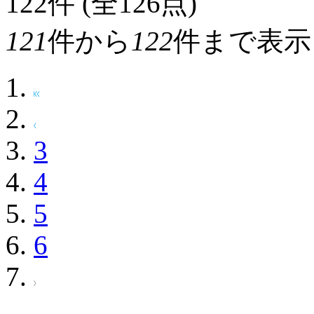
122
件 (全126点)
121
件から
122
件まで表示
3
4
5
6