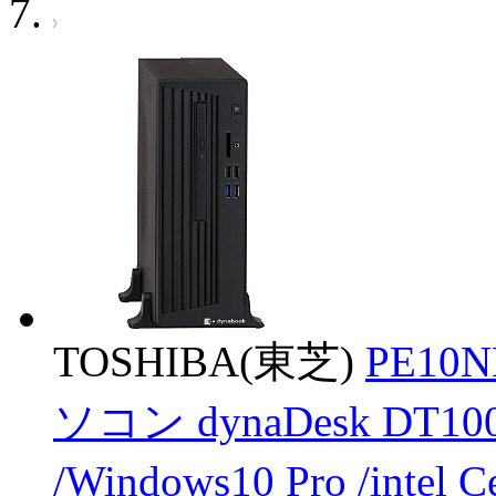
TOSHIBA(東芝)
PE10
ソコン dynaDesk DT
/Windows10 Pro /int