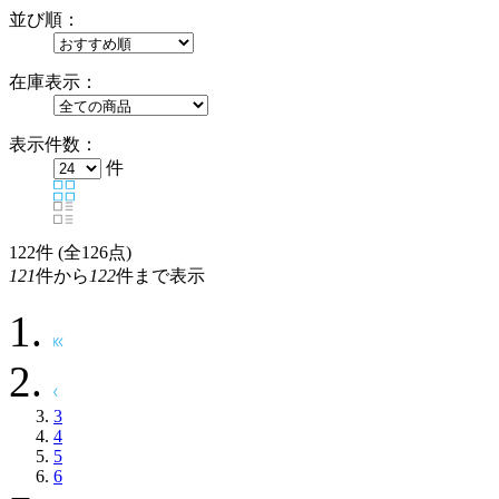
並び順：
在庫表示：
表示件数：
件
122
件 (全126点)
121
件から
122
件まで表示
3
4
5
6