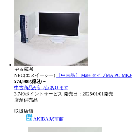
中古商品
NEC(エヌイーシー)
〔中古品〕 Mate タイプMA PC-MKJ47A
¥74,980
(税込)～
中古商品が計2点あります
3,749ポイントサービス
発売日：2025/01/01発売
店舗併売品
取扱店舗
AKIBA 駅前館