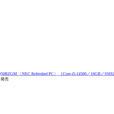
ZGM 〔NEC Refreshed PC〕 ［Core-i5-14500／16GB／SS
01発売