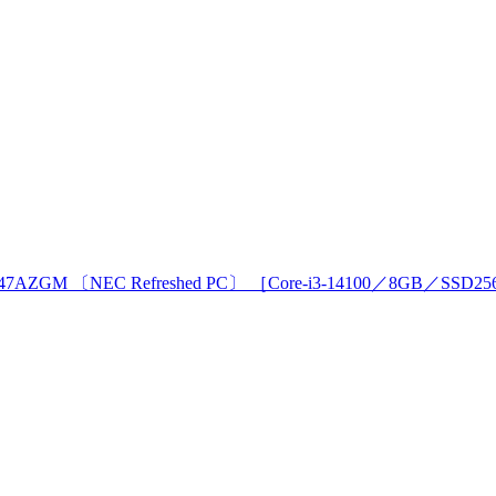
ZGM 〔NEC Refreshed PC〕 ［Core-i3-14100／8GB／SSD