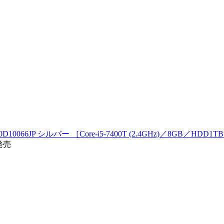
0 F0D10066JP シルバー ［Core-i5-7400T (2.4GHz)／8GB／H
7発売