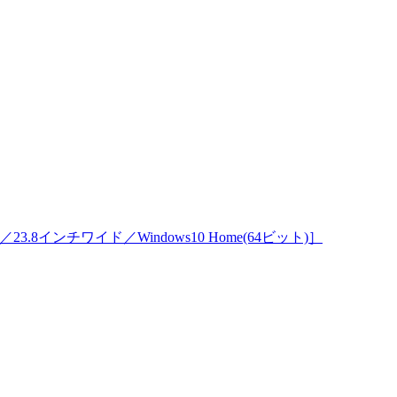
DD1TB／23.8インチワイド／Windows10 Home(64ビット)］