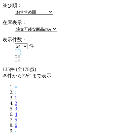
並び順：
在庫表示：
表示件数：
件
135
件 (全178点)
49
件から
72
件まで表示
1
2
3
4
5
6