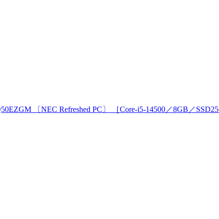
ZGM 〔NEC Refreshed PC〕 ［Core-i5-14500／8GB／SSD