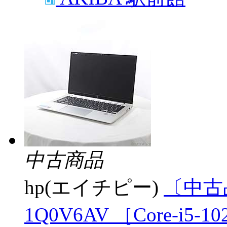
中古商品
hp(エイチピー)
〔中古品〕
1Q0V6AV ［Core-i5-1