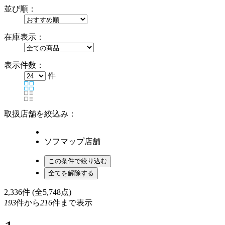
並び順：
在庫表示：
表示件数：
件
取扱店舗を絞込み：
ソフマップ店舗
2,336
件 (全5,748点)
193
件から
216
件まで表示