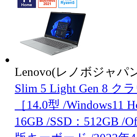
Lenovo(レノボジャパン
Slim 5 Light Gen 8
［14.0型 /Windows11 
16GB /SSD：512GB /Of