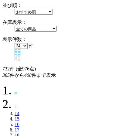
並び順：
在庫表示：
表示件数：
件
732
件 (全976点)
385
件から
408
件まで表示
14
15
16
17
18