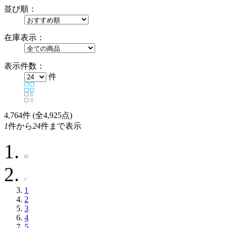
並び順：
在庫表示：
表示件数：
件
4,764
件 (全4,925点)
1
件から
24
件まで表示
1
2
3
4
5