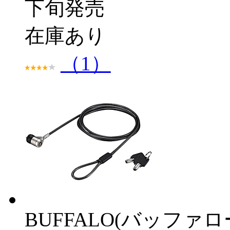
下旬発売
在庫あり
（1）
BUFFALO(バッファ