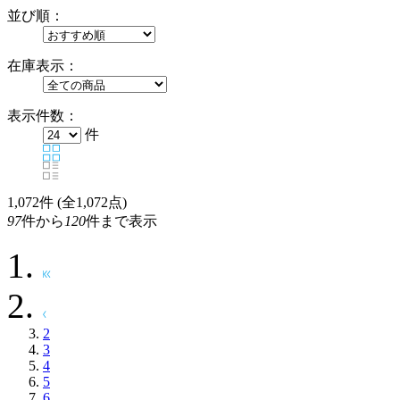
並び順：
在庫表示：
表示件数：
件
1,072
件 (全1,072点)
97
件から
120
件まで表示
2
3
4
5
6