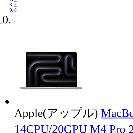
7
8
Apple(アップル)
MacB
14CPU/20GPU M4 Pr