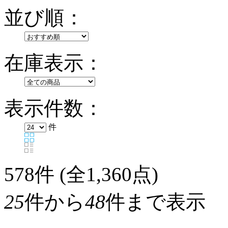
並び順：
在庫表示：
表示件数：
件
578
件 (全1,360点)
25
件から
48
件まで表示