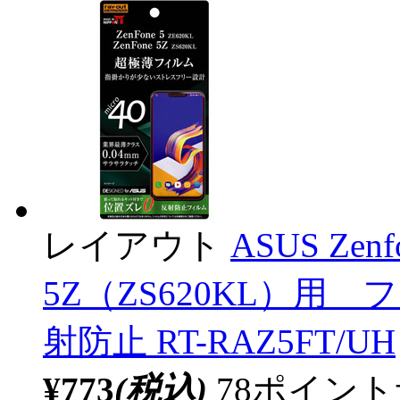
レイアウト
ASUS Zenf
5Z（ZS620KL）用 
射防止 RT-RAZ5FT/UH
¥773
(税込)
78ポイン