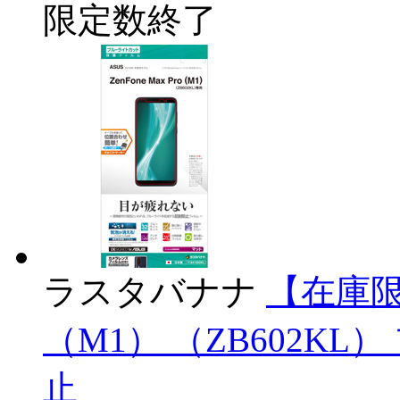
限定数終了
ラスタバナナ
【在庫限り】
（M1） （ZB602KL）
止