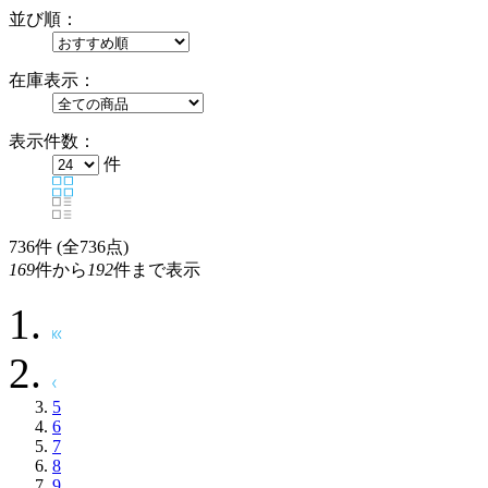
並び順：
在庫表示：
表示件数：
件
736
件 (全736点)
169
件から
192
件まで表示
5
6
7
8
9