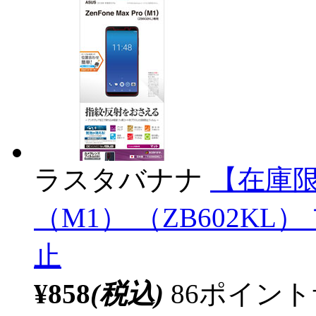
ラスタバナナ
【在庫限り】
（M1） （ZB602KL） 
止
¥858
(税込)
86ポイン