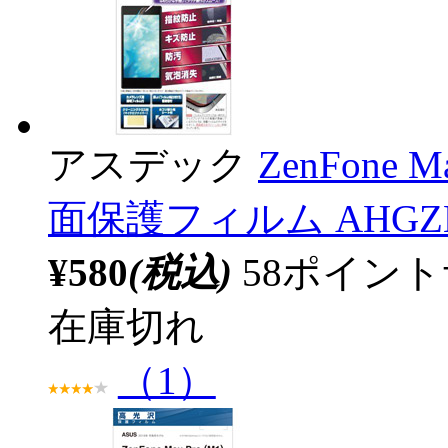
アスデック
ZenFone 
面保護フィルム AHGZB
¥580
(税込)
58ポイン
在庫切れ
（1）