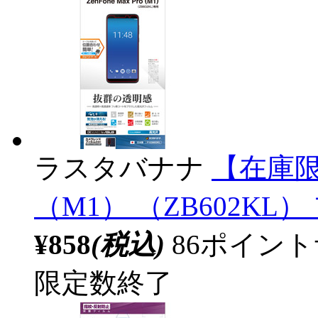
ラスタバナナ
【在庫限り】
（M1） （ZB602KL） 
¥858
(税込)
86ポイン
限定数終了