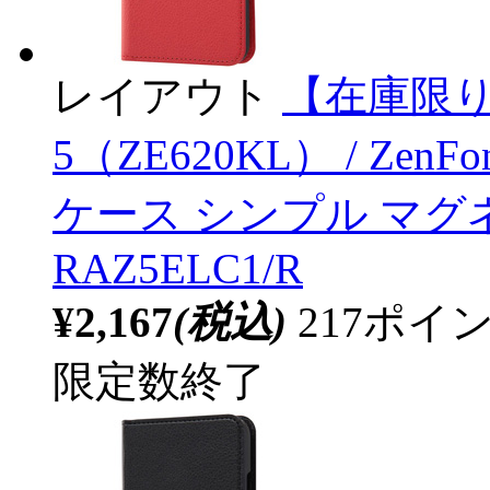
レイアウト
【在庫限り】 
5（ZE620KL） / Zen
ケース シンプル マグネ
RAZ5ELC1/R
¥2,167
(税込)
217ポ
限定数終了