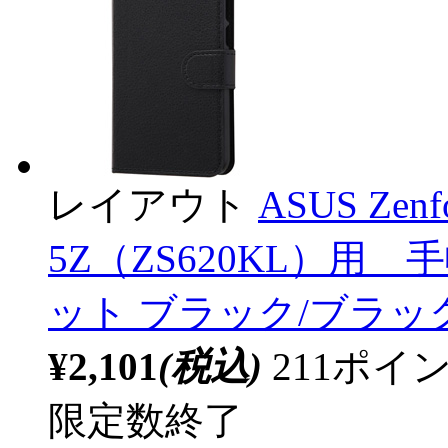
レイアウト
ASUS Zenf
5Z（ZS620KL）用
ット ブラック/ブラック R
¥2,101
(税込)
211ポ
限定数終了