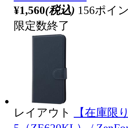
¥1,560
(税込)
156ポ
限定数終了
レイアウト
【在庫限り】 
5（ZE620KL） / Zen