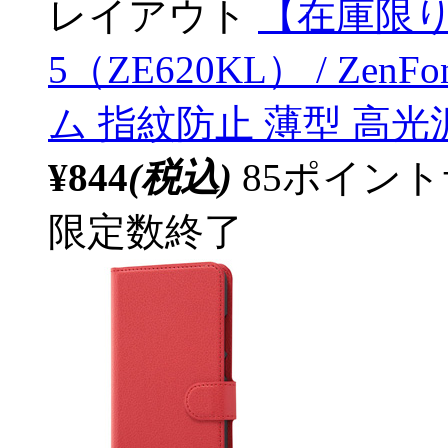
レイアウト
【在庫限り】 
5（ZE620KL） / Zen
ム 指紋防止 薄型 高光沢 
¥844
(税込)
85ポイン
限定数終了