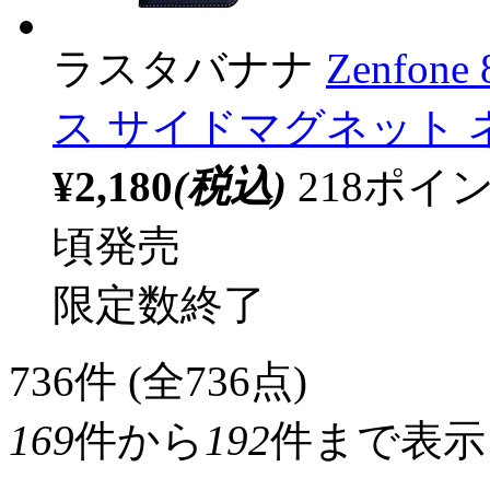
ラスタバナナ
Zenfon
ス サイドマグネット 
¥2,180
(税込)
218ポ
頃発売
限定数終了
736
件 (全736点)
169
件から
192
件まで表示