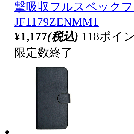
撃吸収フルスペックフ
JF1179ZENMM1
¥1,177
(税込)
118ポ
限定数終了