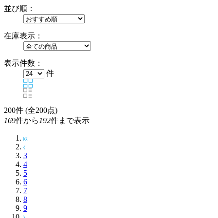
並び順：
在庫表示：
表示件数：
件
200
件 (全200点)
169
件から
192
件まで表示
3
4
5
6
7
8
9