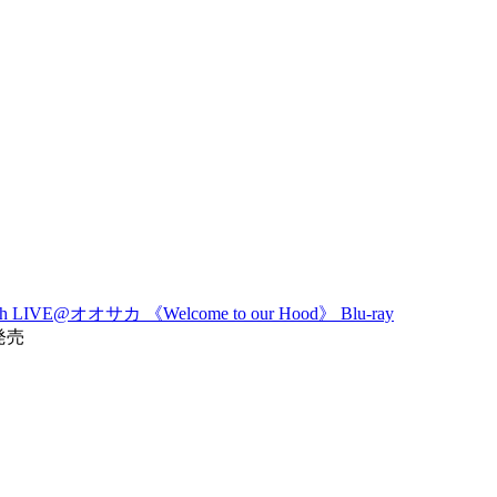
th LIVE@オオサカ 《Welcome to our Hood》 Blu-ray
5発売