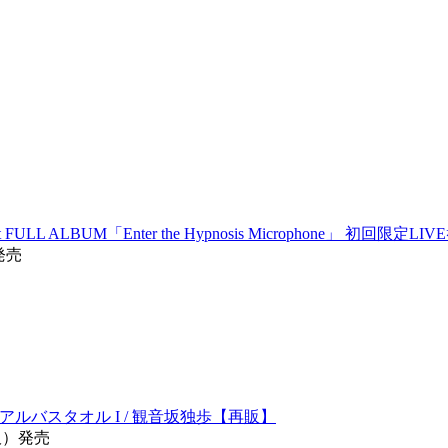
t FULL ALBUM「Enter the Hypnosis Microphone」 初回限定LIV
4発売
- ビジュアルバスタオル I / 観音坂独歩【再販】
再販）発売