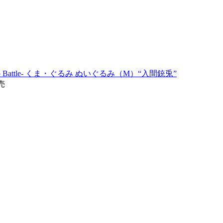
Rap Battle- くま・ぐるみ ぬいぐるみ（M）“入間銃兎”
売