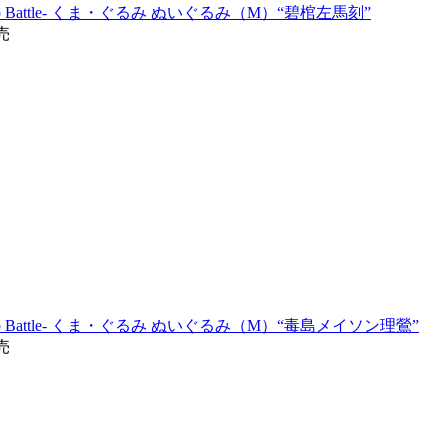
Rap Battle- くま・ぐるみ ぬいぐるみ（M）“碧棺左馬刻”
売
Rap Battle- くま・ぐるみ ぬいぐるみ（M）“毒島メイソン理鶯”
売