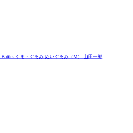
Rap Battle- くま・ぐるみ ぬいぐるみ（M） 山田一郎