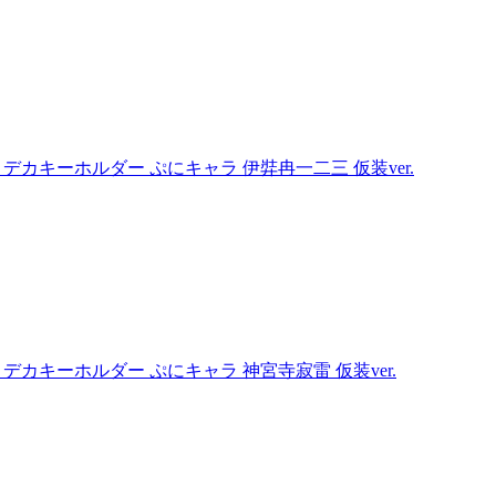
attle- デカキーホルダー ぷにキャラ 伊弉冉一二三 仮装ver.
attle- デカキーホルダー ぷにキャラ 神宮寺寂雷 仮装ver.