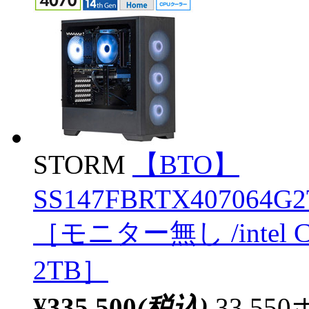
STORM
【BTO】
SS147FBRTX407064G2T
［モニター無し /intel C
2TB］
¥335,500
(税込)
33,5