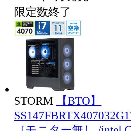
限定数終了
STORM
【BTO】
SS147FBRTX407032G1T
［モニター無し /intel C