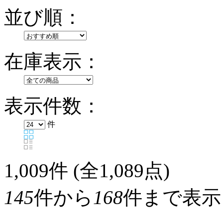
並び順：
在庫表示：
表示件数：
件
1,009
件 (全1,089点)
145
件から
168
件まで表示