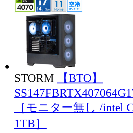
STORM
【BTO】
SS147FBRTX407064G1T
［モニター無し /intel C
1TB］