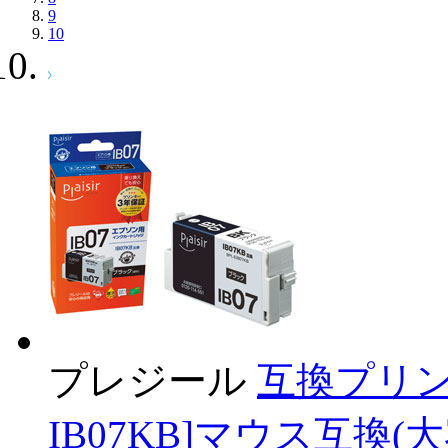
9
10
プレジール
互換プリン
IB07KB]マウス互換(大