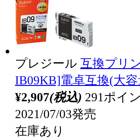
プレジール
互換プリン
IB09KB]電卓互換(大容量
¥2,907
(税込)
291ポ
2021/07/03発売
在庫あり