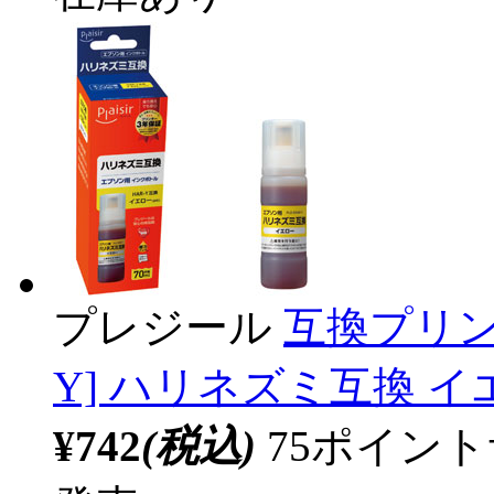
プレジール
互換プリン
Y] ハリネズミ互換 イエロ
¥742
(税込)
75ポイン