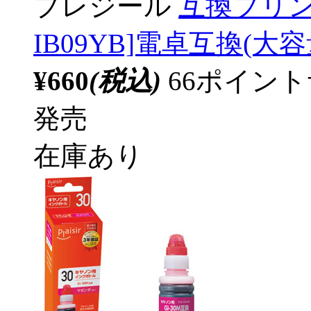
プレジール
互換プリン
IB09YB]電卓互換(大容量
¥660
(税込)
66ポイン
発売
在庫あり