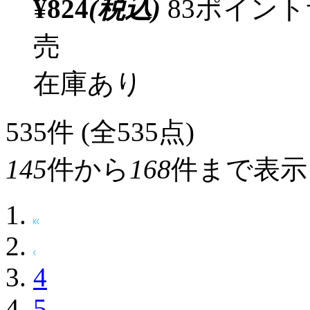
¥824
(税込)
83ポイン
売
在庫あり
535
件 (全535点)
145
件から
168
件まで表示
4
5