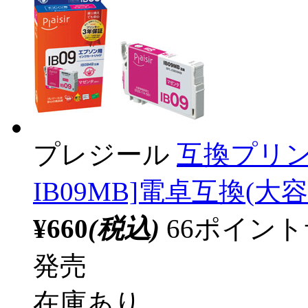
プレジール
互換プリン
IB09MB]電卓互換(大容
¥660
(税込)
66ポイン
発売
在庫あり