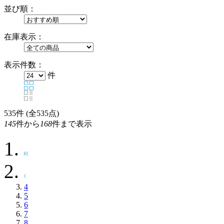
並び順：
在庫表示：
表示件数：
件
535
件 (全535点)
145
件から
168
件まで表示
4
5
6
7
8