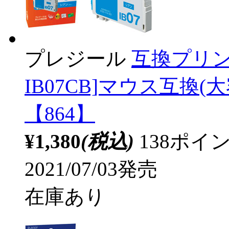
プレジール
互換プリン
IB07CB]マウス互換(大容
【864】
¥1,380
(税込)
138ポ
2021/07/03発売
在庫あり