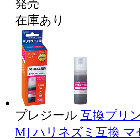
発売
在庫あり
プレジール
互換プリン
M] ハリネズミ互換 マゼ