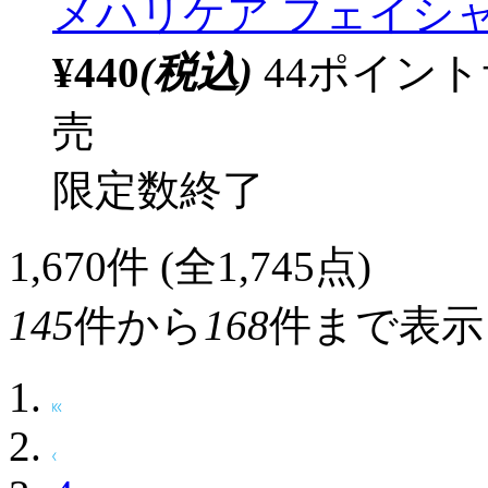
メハリケア フェイシャ
¥440
(税込)
44ポイン
売
限定数終了
1,670
件 (全1,745点)
145
件から
168
件まで表示