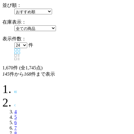
並び順：
在庫表示：
表示件数：
件
1,670
件 (全1,745点)
145
件から
168
件まで表示
4
5
6
7
8