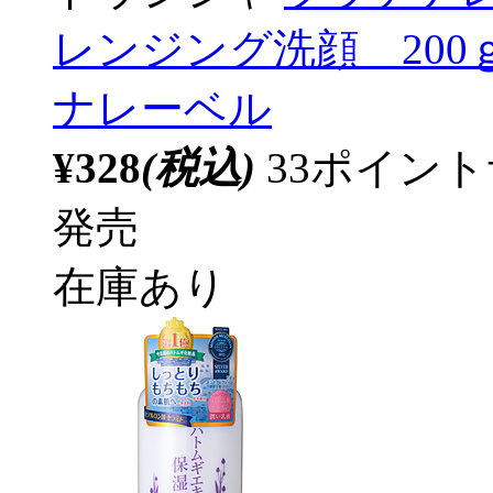
レンジング洗顔 200ｇ 
ナレーベル
¥328
(税込)
33ポイン
発売
在庫あり