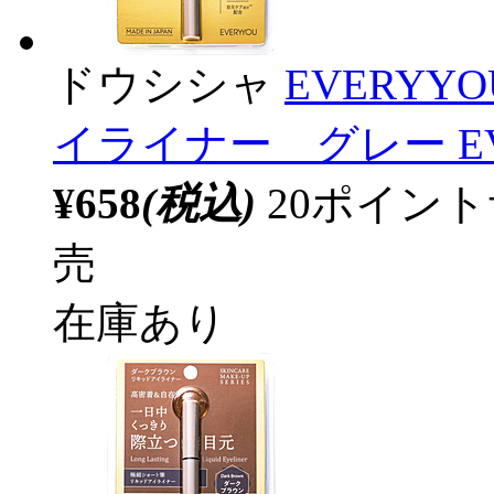
ドウシシャ
EVERY
イライナー グレー E
¥658
(税込)
20ポイン
売
在庫あり