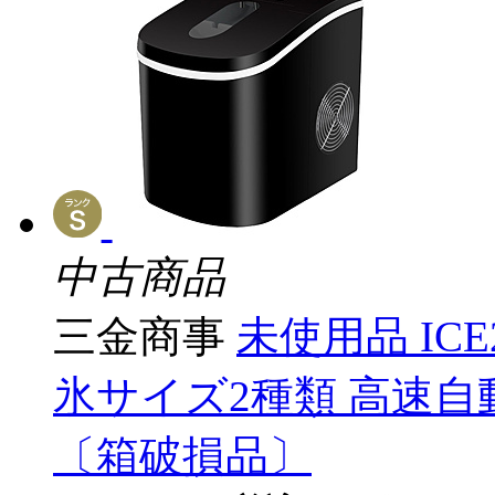
中古商品
三金商事
未使用品 ICE
氷サイズ2種類 高速自動製氷機
〔箱破損品〕