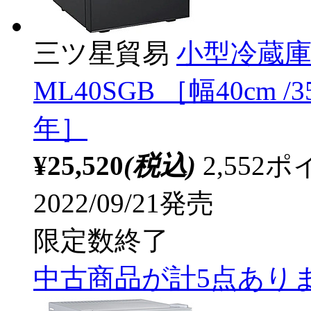
三ツ星貿易
小型冷蔵庫 
ML40SGB ［幅40cm /
年］
¥25,520
(税込)
2,55
2022/09/21発売
限定数終了
中古商品が計5点あり