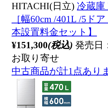
HITACHI(日立)
冷蔵庫 
［幅60cm /401L /5
本設置料金セット】
¥151,300
(税込)
発売日：2
お取り寄せ
中古商品が計1点あり