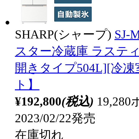
SHARP(シャープ)
SJ
スター冷蔵庫 ラスティ
開きタイプ504L][冷凍
ト】
¥192,800
(税込)
19,2
2023/02/22発売
在庫切れ