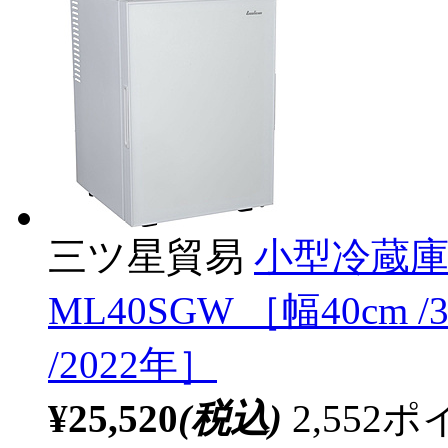
三ツ星貿易
小型冷蔵庫 
ML40SGW ［幅40cm 
/2022年］
¥25,520
(税込)
2,55