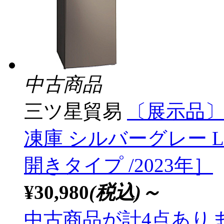
中古商品
三ツ星貿易
〔展示品〕
凍庫 シルバーグレー LKF8
開きタイプ /2023年］
¥30,980
(税込)～
中古商品が計4点あり