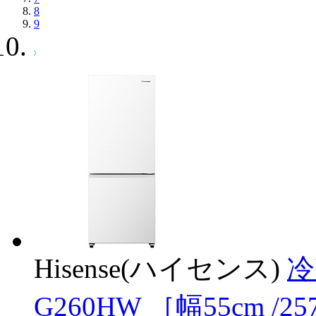
8
9
Hisense(ハイセンス)
冷
G260HW ［幅55cm /2