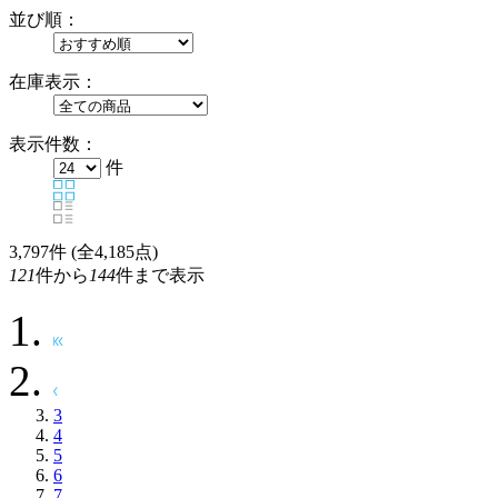
並び順：
在庫表示：
表示件数：
件
3,797
件 (全4,185点)
121
件から
144
件まで表示
3
4
5
6
7