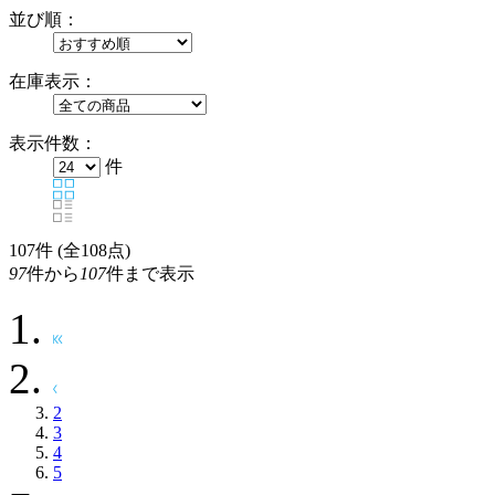
並び順：
在庫表示：
表示件数：
件
107
件 (全108点)
97
件から
107
件まで表示
2
3
4
5