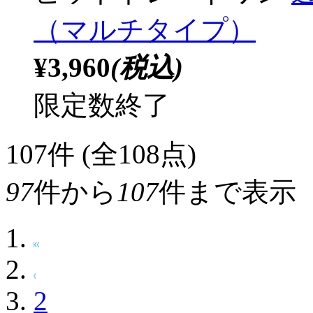
（マルチタイプ）
¥3,960
(税込)
限定数終了
107
件 (全108点)
97
件から
107
件まで表示
2