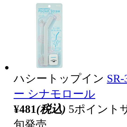
ハシートップイン
SR
ー シナモロール
¥481
(税込)
5ポイント
旬発売