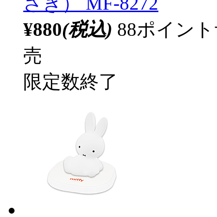
さぎ） MF-8272
¥880
(税込)
88ポイン
売
限定数終了