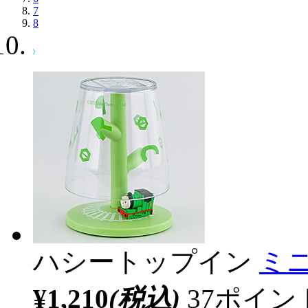
7
8
ハシートップイン
ミ
¥1,210
(税込)
37ポイ