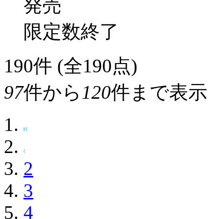
発売
限定数終了
190
件 (全190点)
97
件から
120
件まで表示
2
3
4