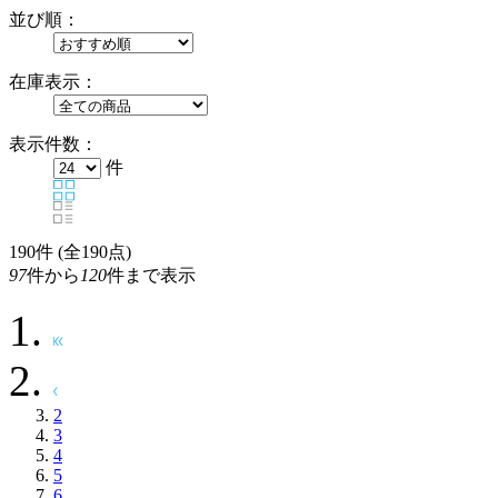
並び順：
在庫表示：
表示件数：
件
190
件 (全190点)
97
件から
120
件まで表示
2
3
4
5
6