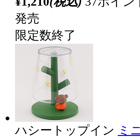
¥1,210
(税込)
37ポイ
発売
限定数終了
ハシートップイン
ミ