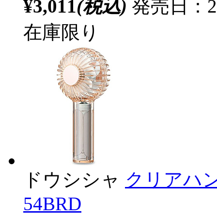
¥3,011
(税込)
発売日：20
在庫限り
ドウシシャ
クリアハン
54BRD