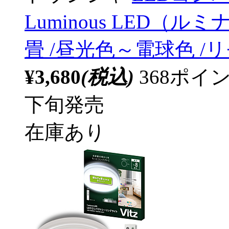
Luminous LED（ルミナ
畳 /昼光色～電球色 /
¥3,680
(税込)
368ポ
下旬発売
在庫あり