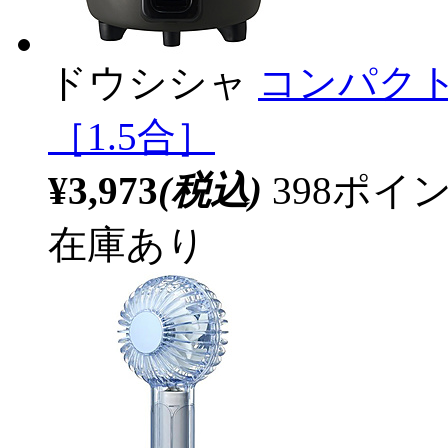
ドウシシャ
コンパクト炊
［1.5合］
¥3,973
(税込)
398ポ
在庫あり