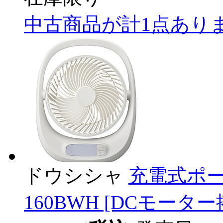
中古商品が計1点あり
ドウシシャ
充電式ポー
160BWH [DCモーター