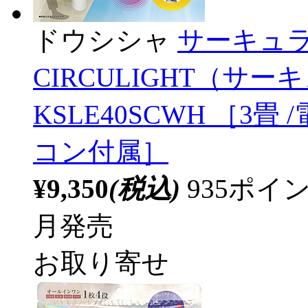
ドウシシャ
サーキュラ
CIRCULIGHT（
KSLE40SCWH ［3
コン付属］
¥9,350
(税込)
935ポ
月発売
お取り寄せ