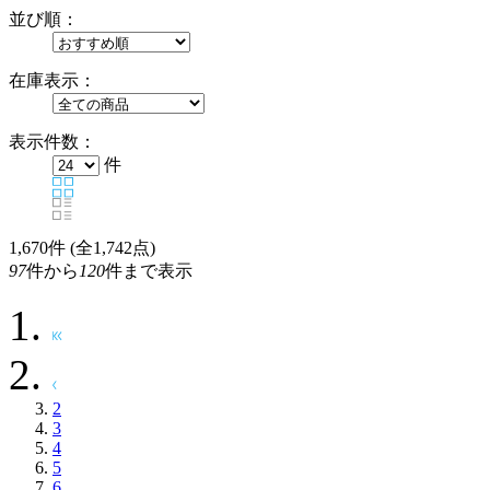
並び順：
在庫表示：
表示件数：
件
1,670
件 (全1,742点)
97
件から
120
件まで表示
2
3
4
5
6