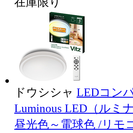
在庫限り
ドウシシャ
LEDコン
Luminous LED（ルミナ
昼光色～電球色 /リモ