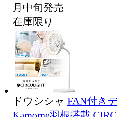
月中旬発売
在庫限り
ドウシシャ
FAN付き
Kamome羽根搭載 CI