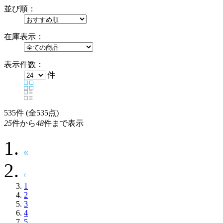
並び順：
在庫表示：
表示件数：
件
535
件 (全535点)
25
件から
48
件まで表示
1
2
3
4
5