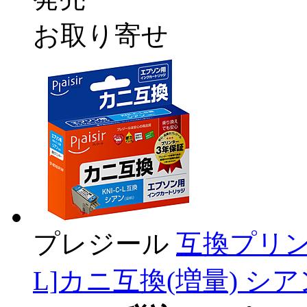
お取り寄せ
プレジール
互換プリンタ
L]カニ互換(増量) シアン 