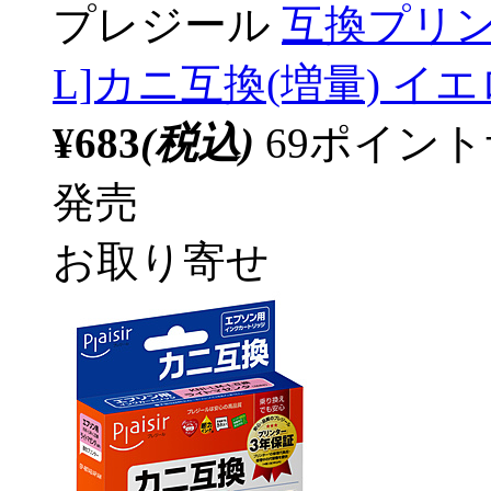
プレジール
互換プリンタ
L]カニ互換(増量) イエロー
¥683
(税込)
69ポイン
発売
お取り寄せ