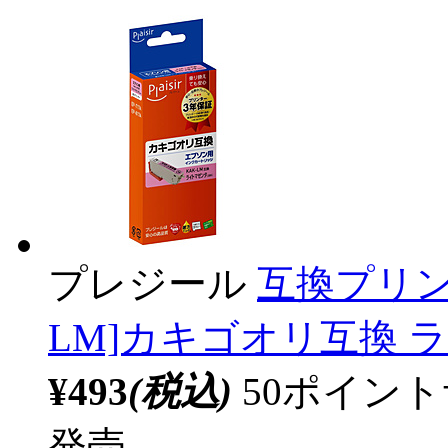
プレジール
互換プリン
LM]カキゴオリ互換 ライ
¥493
(税込)
50ポイン
発売