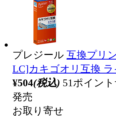
プレジール
互換プリン
LC]カキゴオリ互換 ライ
¥504
(税込)
51ポイン
発売
お取り寄せ