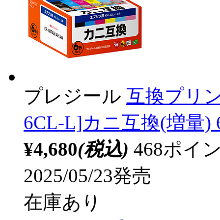
プレジール
互換プリン
6CL-L]カニ互換(増量) 
¥4,680
(税込)
468ポ
2025/05/23発売
在庫あり