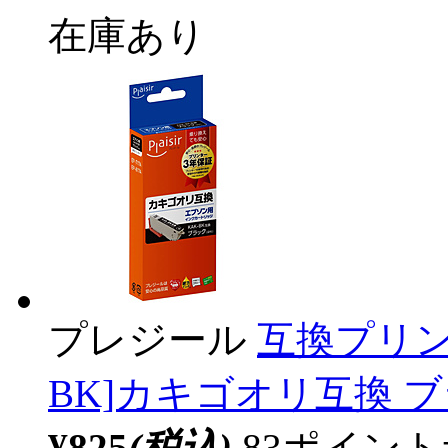
在庫あり
プレジール
互換プリン
BK]カキゴオリ互換 ブラ
¥825
(税込)
83ポイン