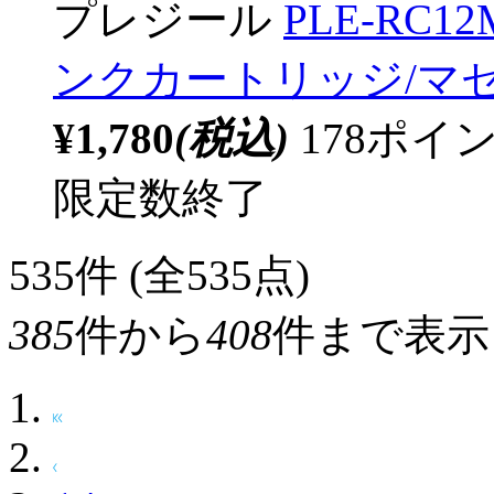
プレジール
PLE-RC1
ンクカートリッジ/マ
¥1,780
(税込)
178ポ
限定数終了
535
件 (全535点)
385
件から
408
件まで表示