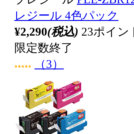
レジール 4色パック
¥2,290
(税込)
23ポイ
限定数終了
（3）