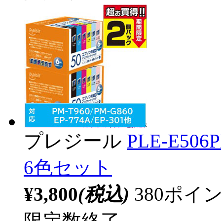
プレジール
PLE-E5
6色セット
¥3,800
(税込)
380ポ
限定数終了