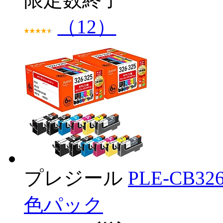
（12）
プレジール
PLE-CB
色パック