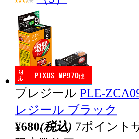
プレジール
PLE-ZC
レジール ブラック
¥680
(税込)
7ポイント