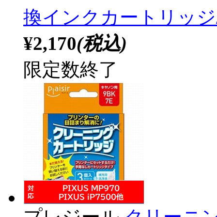
換インクカートリッジ
¥2,170
(税込)
限定数終了
プレジール
クリーニ