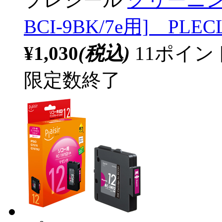
BCI-9BK/7e用] PLEC
¥1,030
(税込)
11ポイ
限定数終了