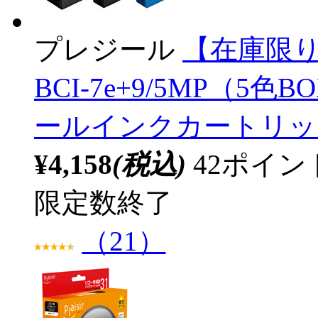
プレジール
【在庫限り
BCI-7e+9/5MP（
ールインクカートリッジ P
¥4,158
(税込)
42ポイ
限定数終了
（21）