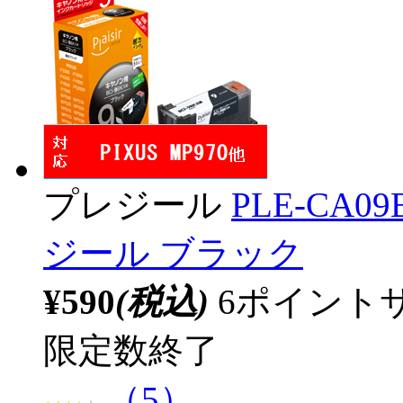
プレジール
PLE-CA
ジール ブラック
¥590
(税込)
6ポイント
限定数終了
（5）