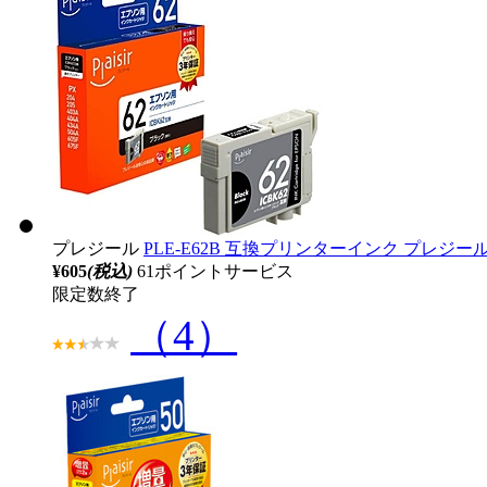
プレジール
PLE-E62B 互換プリンターインク プレジー
¥605
(税込)
61ポイントサービス
限定数終了
（4）