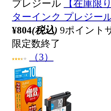
プレジール
【在庫限り】
ターインク プレジール
¥804
(税込)
9ポイント
限定数終了
（3）