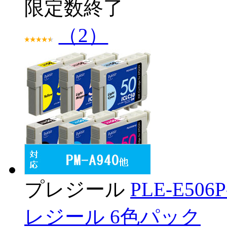
限定数終了
（2）
プレジール
PLE-E5
レジール 6色パック