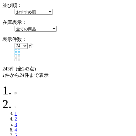
並び順：
在庫表示：
表示件数：
件
243
件 (全243点)
1
件から
24
件まで表示
1
2
3
4
5