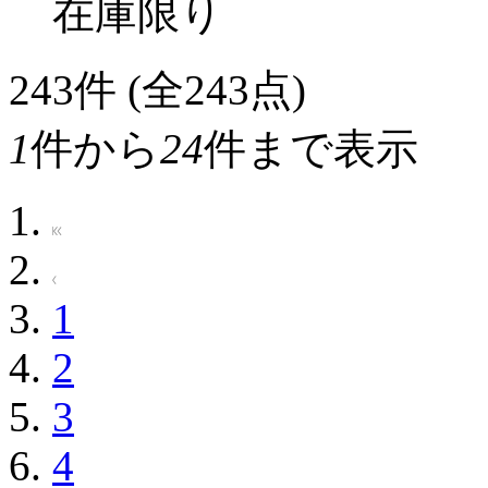
在庫限り
243
件 (全243点)
1
件から
24
件まで表示
1
2
3
4