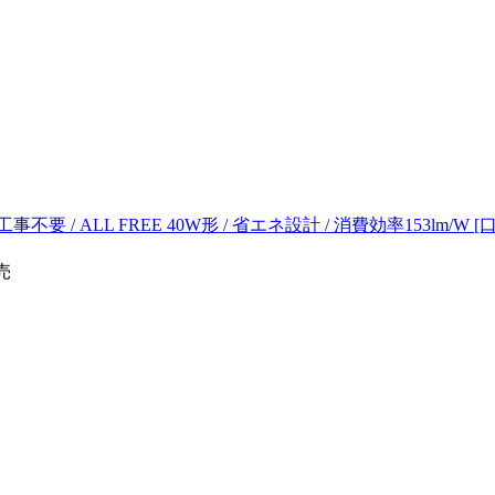
 / ALL FREE 40W形 / 省エネ設計 / 消費効率153lm/W [口金：G
売