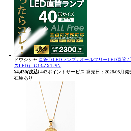
ドウシシャ
直管形LEDランプ / オールフリーLED直管 / 工事不要
スLED） G13-ZX12SN
¥4,430
(税込)
443ポイントサービス
発売日：2026/05月発
在庫あり