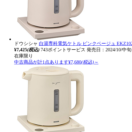
ドウシシャ
白湯専科電気ケトル ピンクベージュ EKZ102M
¥7,425
(税込)
743ポイントサービス
発売日：2024/10/中
在庫限り
中古商品が計1点あります
¥7,680
(税込)～