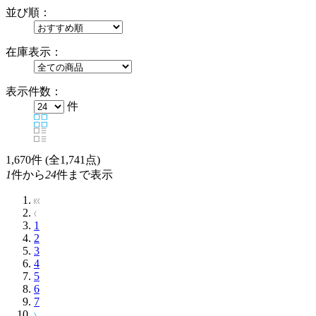
並び順：
在庫表示：
表示件数：
件
1,670
件 (全1,741点)
1
件から
24
件まで表示
1
2
3
4
5
6
7