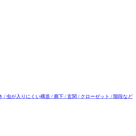
き / 虫が入りにくい構造 / 廊下 / 玄関 / クローゼット / 階段など