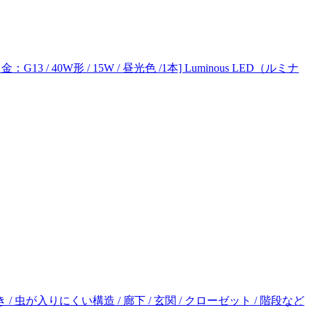
13 / 40W形 / 15W / 昼光色 /1本] Luminous LED（ルミナ
き / 虫が入りにくい構造 / 廊下 / 玄関 / クローゼット / 階段など