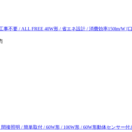
 / ALL FREE 40W形 / 省エネ設計 / 消費効率150lm/W [口金：G
売
間接照明 / 簡単取付 / 60W形 / 100W形 / 60W形動体センサー付