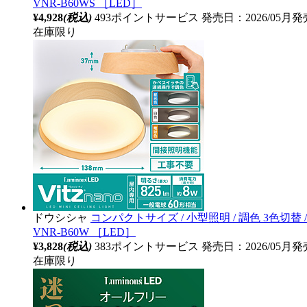
VNR-B60WS ［LED］
¥4,928
(税込)
493ポイントサービス
発売日：2026/05月発
在庫限り
ドウシシャ
コンパクトサイズ / 小型照明 / 調色 3色切替 / 
VNR-B60W ［LED］
¥3,828
(税込)
383ポイントサービス
発売日：2026/05月発
在庫限り