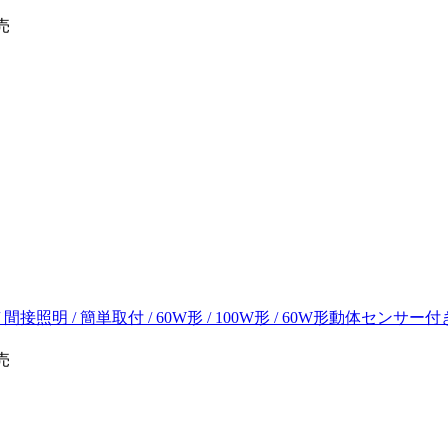
売
間接照明 / 簡単取付 / 60W形 / 100W形 / 60W形動体センサー付
売