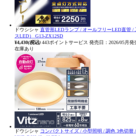
ドウシシャ
直管形LEDランプ / オールフリーLED直管 / 工事不要
スLED） G13-ZX12SD
¥4,430
(税込)
443ポイントサービス
発売日：2026/05月発
在庫あり
ドウシシャ
コンパクトサイズ / 小型照明 / 調色 3色切替 / 