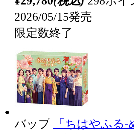
¥29,780
(税込)
298ポ
2026/05/15発売
限定数終了
バップ
「ちはやふる-めぐ