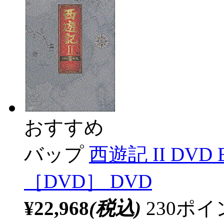
おすすめ
バップ
西遊記 II DVD
［DVD］ DVD
¥22,968
(税込)
230ポ