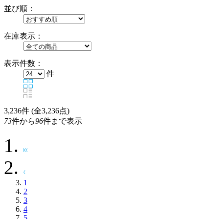
並び順：
在庫表示：
表示件数：
件
3,236
件 (全3,236点)
73
件から
96
件まで表示
1
2
3
4
5