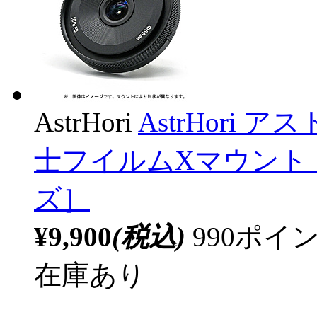
AstrHori
AstrHori アス
士フイルムXマウント ［F
ズ］
¥9,900
(税込)
990ポ
在庫あり