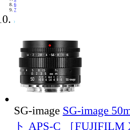
6
7
SG-image
SG-image 
ト APS-C ［FUJIFI