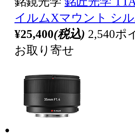
銘鏡光学
銘匠光学 TTArti
イルムXマウント シルバー 
¥25,400
(税込)
2,54
お取り寄せ