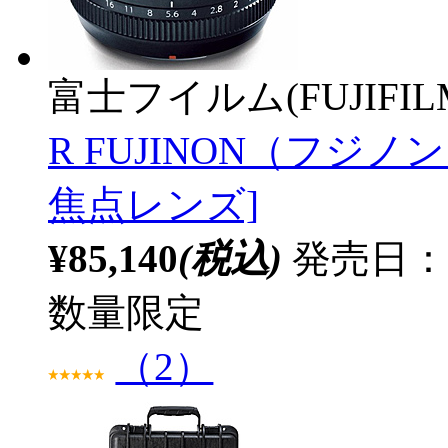
富士フイルム(FUJIFIL
R FUJINON（フジノン）
焦点レンズ]
¥85,140
(税込)
発売日：20
数量限定
（2）