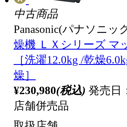
中古商品
Panasonic(パナソニック
燥機 ＬＸシリーズ マット
［洗濯12.0kg /乾燥6
燥］
¥230,980
(税込)
発売日：2
店舗併売品
取扱店舗