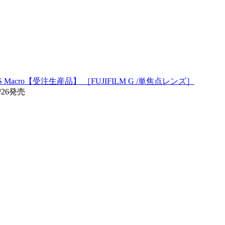
/S Macro【受注生産品】 ［FUJIFILM G /単焦点レンズ］
/26発売