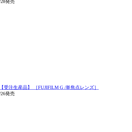
/28発売
/S【受注生産品】 ［FUJIFILM G /単焦点レンズ］
/26発売