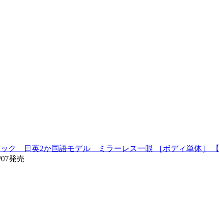
ィ ブラック 日英2か国語モデル ミラーレス一眼 ［ボディ単体］ 【
/07発売