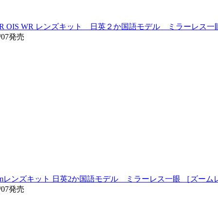
-80mmF4 R OIS WR レンズキット 日英２か国語モデル ミラーレ
/07発売
XC15-45mmレンズキット 日英2か国語モデル ミラーレス一眼 ［ズー
/07発売