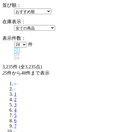
並び順：
在庫表示：
表示件数：
件
3,235
件 (全3,235点)
25
件から
48
件まで表示
1
2
3
4
5
6
7