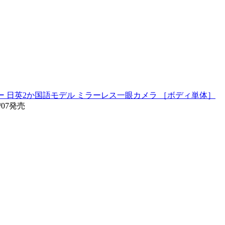
 シルバー 日英2か国語モデル ミラーレス一眼カメラ ［ボディ単体］
/07発売