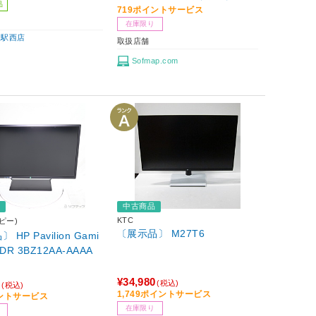
品
719ポイントサービス
在庫限り
屋駅西店
取扱店舗
Sofmap.com
品
中古商品
KTC
ピー)
〔展示品〕 M27T6
HP Pavilion Gami
HDR 3BZ12AA-AAAA
¥34,980
0
(税込)
(税込)
1,749ポイントサービス
イントサービス
在庫限り