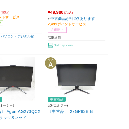
0
¥49,980
(税込)
(税込)～
イントサービス
中古商品が計2点あります
品
2,499ポイントサービス
在庫限り
BA パソコン・デジタル館
取扱店舗
Sofmap.com
品
中古商品
ーオーシー)
LG(エルジー)
 Agon AG273QCX
〔中古品〕 27GP83B-B
ブラック&レッド