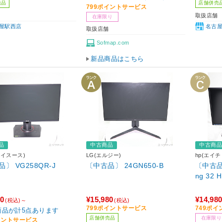
売品
店舗併売
799ポイントサービス
取扱店舗
在庫限り
屋駅西店
名古
取扱店舗
Sofmap.com
新品商品はこちら
品
中古商品
中古商
エイスース)
LG(エルジー)
hp(エイチ
〕 VG258QR-J
〔中古品〕 24GN650-B
〔中古品〕 
ng 32 
80
¥15,980
¥14,98
(税込)～
(税込)
799ポイントサービス
749ポ
商品が計5点あります
店舗併売品
在庫限り
イントサービス