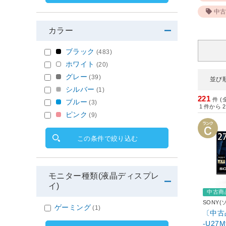
中古
カラー
ブラック
(483)
ホワイト
(20)
グレー
(39)
並び
シルバー
(1)
221
件 (
ブルー
(3)
1
件から
2
ピンク
(9)
この条件で絞り込む
モニター種類(液晶ディスプレ
イ)
中古商
SONY(
ゲーミング
(1)
〔中古品
-U27M