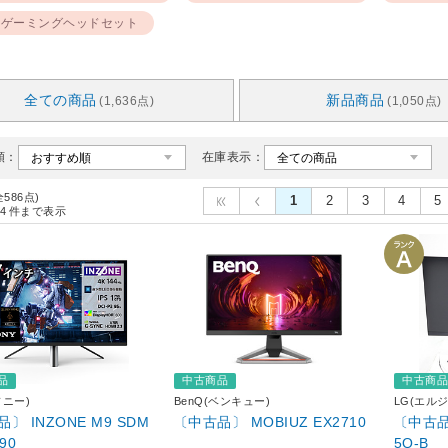
ゲーミングヘッドセット
全ての商品
新品商品
(1,636点)
(1,050点)
順：
在庫表示：
全586点)
1
2
3
4
5
4
件まで表示
品
中古商品
中古商
ソニー)
BenQ(ベンキュー)
LG(エルジ
〕 INZONE M9 SDM
〔中古品〕 MOBIUZ EX2710
〔中古品〕
90
5Q-B