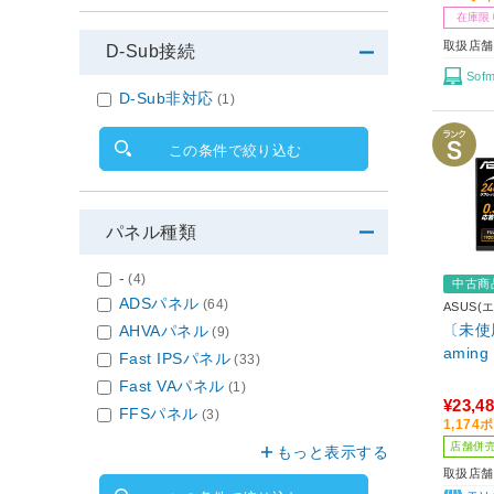
在庫限
取扱店舗
D-Sub接続
Sof
D-Sub非対応
(1)
この条件で絞り込む
パネル種類
-
(4)
中古商
ADSパネル
(64)
ASUS(
〔未使
AHVAパネル
(9)
aming
Fast IPSパネル
(33)
Fast VAパネル
(1)
¥23,4
FFSパネル
(3)
1,17
店舗併
もっと表示する
取扱店舗