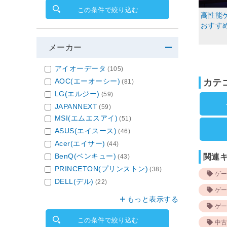
この条件で絞り込む
高性能
おすす
メーカー
アイオーデータ
(105)
AOC(エーオーシー)
カテ
(81)
LG(エルジー)
(59)
JAPANNEXT
(59)
MSI(エムエスアイ)
(51)
ASUS(エイスース)
(46)
Acer(エイサー)
(44)
BenQ(ベンキュー)
関連
(43)
PRINCETON(プリンストン)
(38)
ゲー
DELL(デル)
(22)
ゲー
もっと表示する
ゲー
この条件で絞り込む
中古