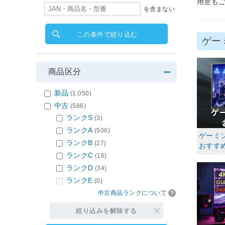
用意も
を含まない
この条件で絞り込む
ゲー
商品区分
新品
(1,050)
中古
(586)
ランクS
(3)
ランクA
(506)
ゲーミ
ランクB
(27)
おすすめ
ランクC
(16)
ランクD
(34)
ランクE
(0)
中古商品ランクについて
絞り込みを解除する