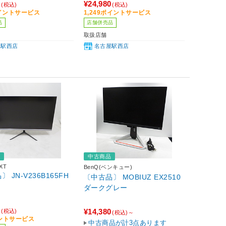
0
¥24,980
(税込)
(税込)
ポイントサービス
1,249ポイントサービス
品
店舗併売品
取扱店舗
屋駅西店
名古屋駅西店
品
中古商品
XT
BenQ(ベンキュー)
 JN-V236B165FH
〔中古品〕 MOBIUZ EX2510
ダークグレー
0
¥14,380
(税込)
(税込)～
イントサービス
中古商品が計3点あります