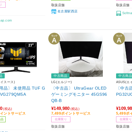
り
取扱店舗
取扱店舗
名古屋駅西店
Sofma
map.com
品
中古商品
中古商
エイスース)
LG(エルジー)
ASUS(エ
用品〕 未使用品 TUF G
〔中古品〕 UltraGear OLED
〔中古品〕
 VG279QM5A
ゲーミングモニター 45GS96
PG32U
QB-B
80
¥149,980
¥109,9
(税込)
(税込)
4ポイントサービス
7,499ポイントサービス
5,499
売品
在庫限り
在庫限り
取扱店舗
取扱店舗