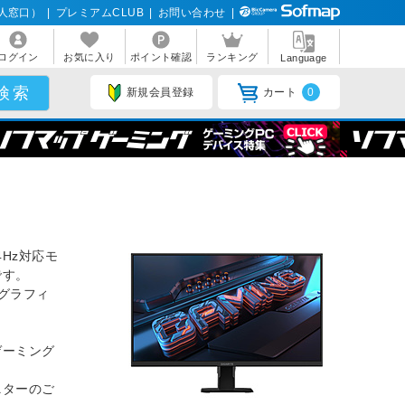
人窓口）
|
プレミアムCLUB
|
お問い合わせ
|
ログイン
お気に入り
ポイント確認
ランキング
Language
新規会員登録
カート
0
』
Hz対応モ
です。
グラフィ
ゲーミング
ニターのご