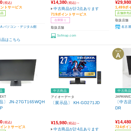
80
¥14,380
¥29,98
(税込)
(税込)～
イントサービス
1,499
中古商品が計2点あります
売品
店舗併売
719ポイントサービス
在庫限り
取扱店舗
IBA パソコン・デジタル館
名古
取扱店舗
Sofmap.com
商品はこちら
品
中古商品
中古商
EXT
JAPANNE
アイオーデータ
〕 JN-27GT165WQH
〔中古品〕
〔展示品〕 KH-GD271JD
SP
DR
80
¥14,48
¥15,980
(税込)
(税込)～
4ポイントサービス
724ポ
中古商品が計4点あります