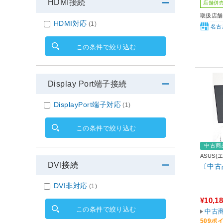
HDMI接続
店舗併
取扱店舗
HDMI対応
(1)
名古
この条件で絞り込む
Display Port端子接続
DisplayPort端子対応
(1)
この条件で絞り込む
中古商
ASUS(
DVI接続
〔中古品
DVI非対応
(1)
¥10,1
この条件で絞り込む
中古
509ポ