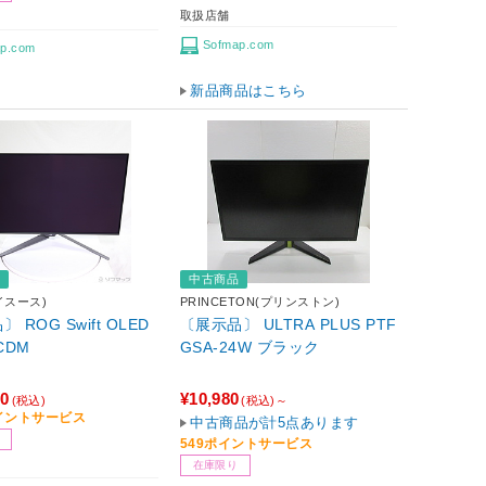
取扱店舗
Sofmap.com
p.com
新品商品はこちら
品
中古商品
イスース)
PRINCETON(プリンストン)
 ROG Swift OLED
〔展示品〕 ULTRA PLUS PTF
CDM
GSA-24W ブラック
80
¥10,980
(税込)
(税込)～
ポイントサービス
中古商品が計5点あります
549ポイントサービス
在庫限り