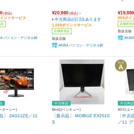
80
¥20,980
¥19,98
(税込)
(税込)～
9ポイントサービス
999ポ
中古商品が計2点あります
売品
店舗併売
1,049ポイントサービス
店舗併売品
取扱店舗
IBA パソコン・デジタル館
AKI
取扱店舗
AKIBA パソコン・デジタル館
品
中古商品
中古商
エーオーシー)
BenQ(ベンキュー)
AOC(エ
〕 24G11ZE／11
〔展示品〕 MOBIUZ EX2510
〔中古品〕
S
／11 