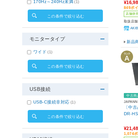
170Hz～240Hz未満
(1)
¥16,9
849ポ
店舗併
この条件で絞り込む
取扱店舗
AK
モニタータイプ
新品
ワイド
(1)
この条件で絞り込む
USB接続
中古商
USB-C接続非対応
JAPANN
(1)
〔中古品
DR-H
この条件で絞り込む
¥21,4
1,07