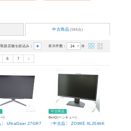
中古商品
(586点)
取扱店舗を絞込み：
表示件数：
件
6
7
品
中古商品
ー)
BenQ(ベンキュー)
 UltraGear 27GR7
〔中古品〕 ZOWIE XL2546K