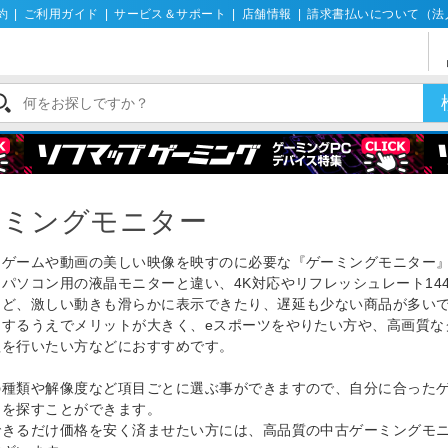
約
|
ご利用ガイド
|
サービス＆サポート
|
店舗情報
|
請求書払いについて（法
ーミングモニター
ンゲームや動画の美しい映像を映すのに必要な『ゲーミングモニター
パソコン用の液晶モニターと違い、4K対応やリフレッシュレート144
など、激しい動きも滑らかに表示できたり、遅延も少ない商品が多い
をするうえでメリットが大きく、eスポーツをやりたい方や、高画質な
理を行いたい方などにおすすめです。
の種類や解像度など項目ごとに選ぶ事ができますので、自分に合った
ーを探すことができます。
できるだけ価格を安く済ませたい方には、高品質の中古ゲーミングモ