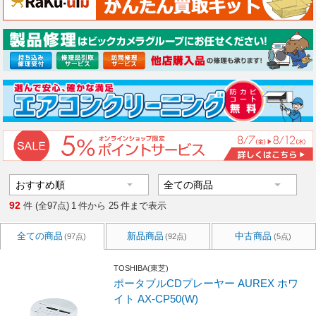
92
件 (全97点)
1
件から
25
件まで表示
全ての商品
新品商品
中古商品
(97点)
(92点)
(5点)
TOSHIBA(東芝)
ポータブルCDプレーヤー AUREX ホワ
イト AX-CP50(W)