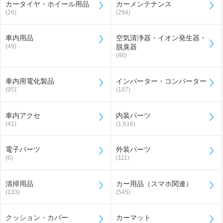
カータイヤ・ホイール用品
カーメンテナンス
(26)
(294)
車内用品
空気清浄器・イオン発生器・
(49)
脱臭器
(46)
車内用電化製品
インバーター・コンバーター
(95)
(187)
車内アクセ
内装パーツ
(41)
(1,616)
電子パーツ
外装パーツ
(6)
(111)
清掃用品
カー用品（スマホ関連）
(133)
(545)
クッション・カバー
カーマット