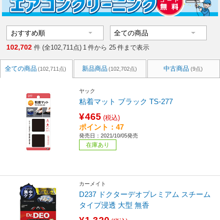
102,702
件 (全102,711点)
1
件から
25
件まで表示
全ての商品
新品商品
中古商品
(102,711点)
(102,702点)
(9点)
ヤック
粘着マット ブラック TS-277
¥465
(税込)
ポイント：47
発売日：2021/10/05発売
在庫あり
カーメイト
D237 ドクターデオプレミアム スチーム
タイプ浸透 大型 無香