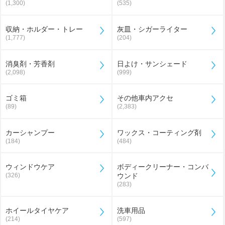
(1,300)
(535)
収納・ホルダー・トレー
灰皿・シガーライター
(1,777)
(204)
消臭剤・芳香剤
日よけ・サンシェード
(2,098)
(999)
ゴミ箱
その他車内アクセ
(89)
(2,383)
カーシャンプー
ワックス・コーティング剤
(184)
(484)
ウィンドウケア
ボディークリーナー・コンバ
(326)
ウンド
(283)
ホイールタイヤケア
洗車用品
(214)
(597)