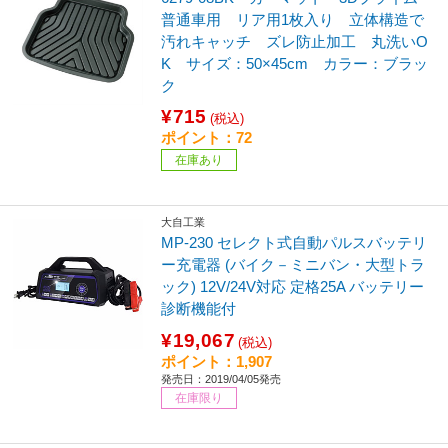
普通車用 リア用1枚入り 立体構造で
汚れキャッチ ズレ防止加工 丸洗いO
K サイズ：50×45cm カラー：ブラッ
ク
¥715
(税込)
ポイント：72
在庫あり
大自工業
MP-230 セレクト式自動パルスバッテリ
ー充電器 (バイク－ミニバン・大型トラ
ック) 12V/24V対応 定格25A バッテリー
診断機能付
¥19,067
(税込)
ポイント：1,907
発売日：2019/04/05発売
在庫限り