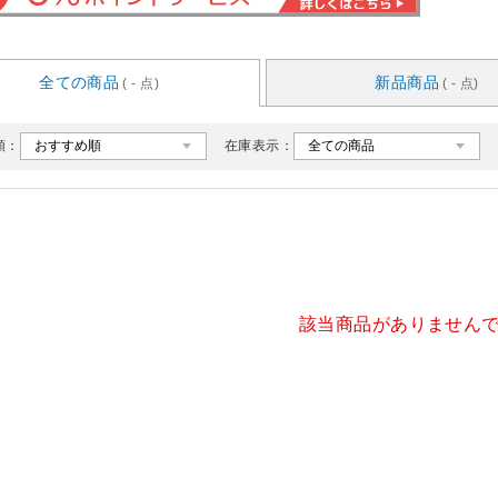
全ての商品
新品商品
( - 点)
( - 点)
順：
在庫表示：
該当商品がありません