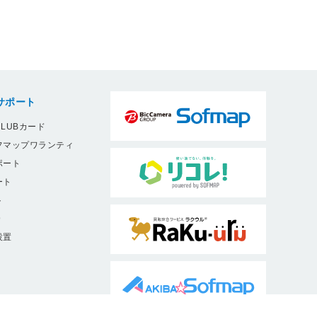
サポート
LUBカード
フマップワランティ
ポート
ート
ト
9
設置