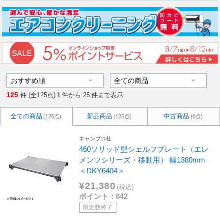
125
件 (全125点)
1
件から
25
件まで表示
全ての商品
新品商品
中古商品
(125点)
(125点)
(0点)
キャンブロ社
460ソリッド型シェルフプレート（エレ
メンツシリーズ・移動用） 幅1380mm
＜DKY6404＞
¥21,380
(税込)
ポイント：642
限定数終了