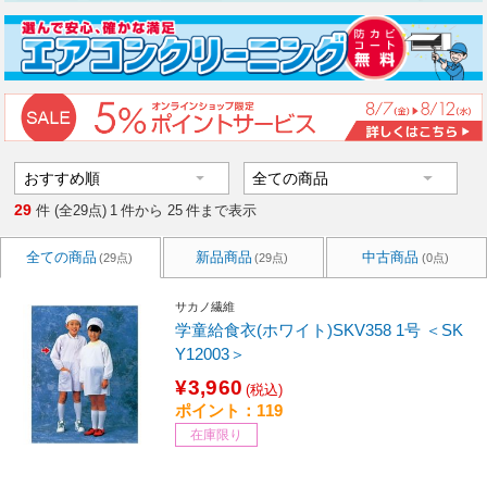
29
件 (全29点)
1
件から
25
件まで表示
全ての商品
新品商品
中古商品
(29点)
(29点)
(0点)
サカノ繊維
学童給食衣(ホワイト)SKV358 1号 ＜SK
Y12003＞
¥3,960
(税込)
ポイント：119
在庫限り