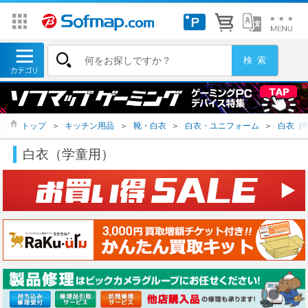
トップ
＞
キッチン用品
＞
靴・白衣
＞
白衣・ユニフォーム
＞
白衣（
白衣（学童用）