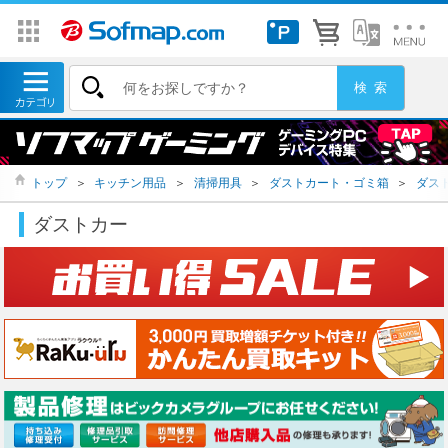
トップ
＞
キッチン用品
＞
清掃用具
＞
ダストカート・ゴミ箱
＞
ダス
ダストカー