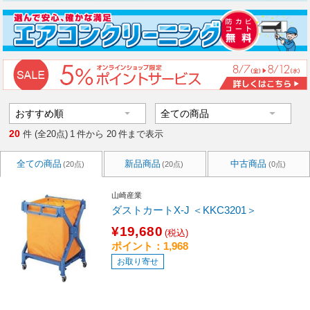
20
件 (全20点)
1
件から
20
件まで表示
全ての商品
新品商品
中古商品
(20点)
(20点)
(0点)
山崎産業
ダストカートX-J ＜KKC3201＞
¥19,680
(税込)
ポイント：1,968
お取り寄せ