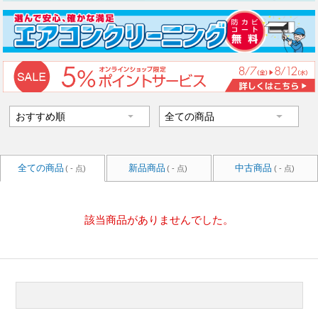
全ての商品
新品商品
中古商品
( - 点)
( - 点)
( - 点)
該当商品がありませんでした。