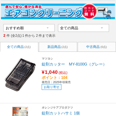
2
件 (全2点)
1
件から
2
件まで表示
全ての商品
新品商品
中古商品
(2点)
(2点)
(0点)
マツヨシ
錠剤カッター MY-8100G（グレー）
¥1,040
(税込)
ポイント：104
発売日：2025年頃発売
お取り寄せ
オレンジケアプロダクツ
錠剤カットハサミ 1個