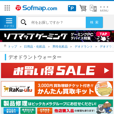
トップ
＞
日用品・化粧品
＞
男性化粧品
＞
デオドラント
＞
デオドラ
デオドラントウォーター