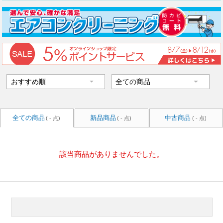
全ての商品
新品商品
中古商品
( - 点)
( - 点)
( - 点)
該当商品がありませんでした。