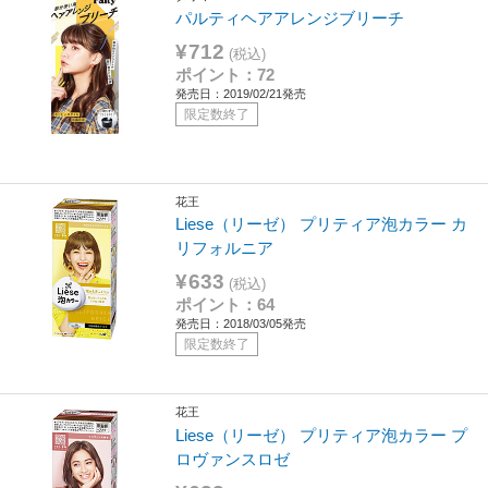
パルティヘアアレンジブリーチ
¥712
(税込)
ポイント：72
発売日：2019/02/21発売
限定数終了
花王
Liese（リーゼ） プリティア泡カラー カ
リフォルニア
¥633
(税込)
ポイント：64
発売日：2018/03/05発売
限定数終了
花王
Liese（リーゼ） プリティア泡カラー プ
ロヴァンスロゼ