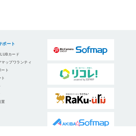
サポート
LUBカード
フマップワランティ
ポート
ート
ト
9
設置