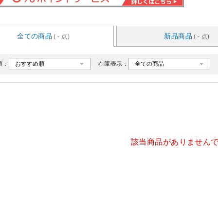
全ての商品
新品商品
( - 点)
( - 点)
順：
在庫表示：
該当商品がありません