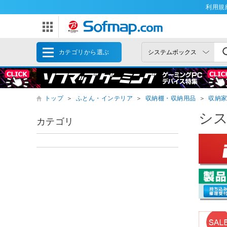
利用規
カテゴリから選ぶ
トップ
＞
ふとん・インテリア
＞
収納棚・収納用品
＞
収納
シ
カテゴリ